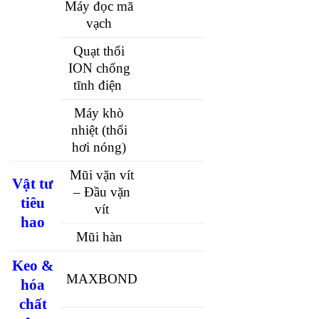
Máy đọc mã
vạch
Quạt thổi
ION chống
tĩnh điện
Máy khò
nhiệt (thổi
hơi nóng)
Mũi vặn vít
Vật tư
– Đầu vặn
tiêu
vít
hao
Mũi hàn
Keo &
MAXBOND
hóa
chất