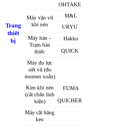
OHTAKE
M&L
Máy vặn vít
khí nén
Trang
URYU
thiết
Máy hàn –
Hakko
bị
Trạm hàn
QUICK
thiếc
Máy đo lực
siết vít (đo
momen xoắn)
Kìm khí nén
FUMA
(cắt chân linh
QUICHER
kiện)
Máy cắt băng
keo