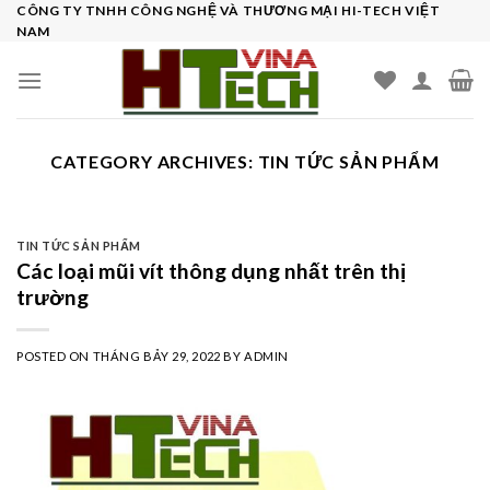
Skip
CÔNG TY TNHH CÔNG NGHỆ VÀ THƯƠNG MẠI HI-TECH VIỆT
NAM
to
content
CATEGORY ARCHIVES:
TIN TỨC SẢN PHẨM
TIN TỨC SẢN PHẨM
Các loại mũi vít thông dụng nhất trên thị
trường
POSTED ON
THÁNG BẢY 29, 2022
BY
ADMIN