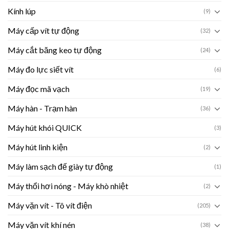
Kính lúp
(9)
Máy cấp vít tự động
(32)
Máy cắt băng keo tự động
(24)
Máy đo lực siết vít
(6)
Máy đọc mã vạch
(19)
Máy hàn - Trạm hàn
(36)
Máy hút khói QUICK
(3)
Máy hút linh kiện
(2)
Máy làm sạch đế giày tự động
(1)
Máy thổi hơi nóng - Máy khò nhiệt
(2)
Máy vặn vít - Tô vít điện
(205)
Máy vặn vít khí nén
(38)