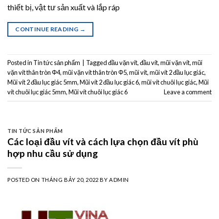
thiết bị, vật tư sản xuất và lắp ráp
CONTINUE READING
→
Posted in
Tin tức sản phẩm
|
Tagged
đầu vặn vít
,
đầu vít
,
mũi vặn vít
,
mũi
vặn vít thân tròn Φ4
,
mũi vặn vít thân tròn Φ5
,
mũi vít
,
mũi vít 2 đầu lục giác
,
Mũi vít 2 đầu lục giác 5mm
,
Mũi vít 2 đầu lục giác 6
,
mũi vít chuôi lục giác
,
Mũi
vít chuôi lục giác 5mm
,
Mũi vít chuôi lục giác 6
Leave a comment
TIN TỨC SẢN PHẨM
Các loại đầu vít và cách lựa chọn đầu vít phù
hợp nhu cầu sử dụng
POSTED ON
THÁNG BẢY 20, 2022
BY
ADMIN