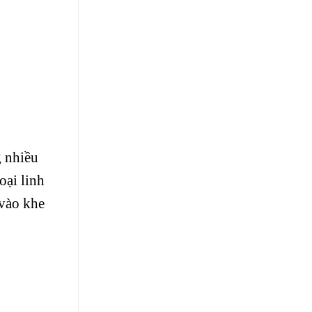
g nhiều
oại linh
 vào khe