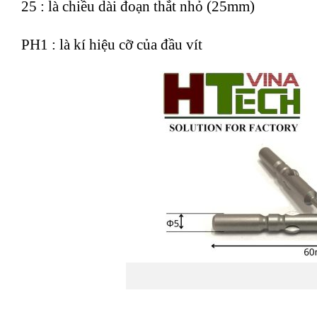
25 : là chiều dài đoạn thắt nhỏ (25mm)
PH1 : là kí hiệu cỡ của đầu vít