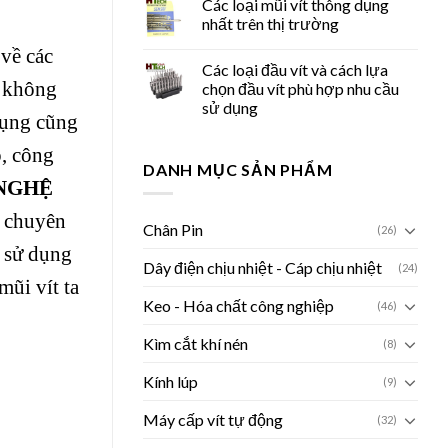
Các loại mũi vít thông dụng
nhất trên thị trường
 về các
Các loại đầu vít và cách lựa
ư không
chọn đầu vít phù hợp nhu cầu
sử dụng
dụng cũng
p, công
DANH MỤC SẢN PHẨM
NGHỆ
 chuyên
Chân Pin
(26)
u sử dụng
Dây điện chịu nhiệt - Cáp chịu nhiệt
(24)
mũi vít ta
Keo - Hóa chất công nghiệp
(46)
Kìm cắt khí nén
(8)
Kính lúp
(9)
Máy cấp vít tự động
(32)