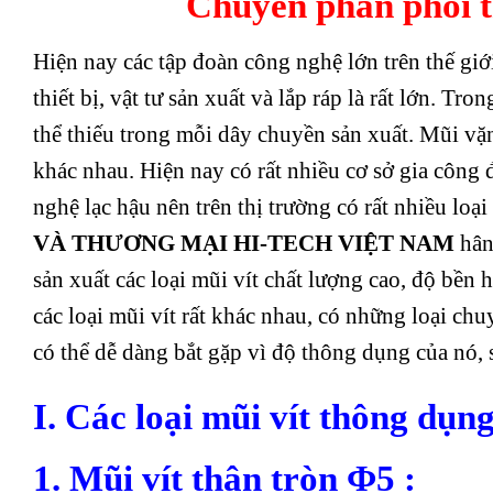
Chuyên phân phối th
Hiện nay các tập đoàn công nghệ lớn trên thế giớ
thiết bị, vật tư sản xuất và lắp ráp là rất lớn. Tro
thể thiếu trong mỗi dây chuyền sản xuất. Mũi vặ
khác nhau. Hiện nay có rất nhiều cơ sở gia công 
nghệ lạc hậu nên trên thị trường có rất nhiều loạ
VÀ THƯƠNG MẠI HI-TECH VIỆT NAM
hân
sản xuất các loại mũi vít chất lượng cao, độ bền 
các loại mũi vít rất khác nhau, có những loại chu
có thể dễ dàng bắt gặp vì độ thông dụng của nó, 
I. Các loại mũi vít thông dụn
1.
Mũi vít thân tròn Φ5
: