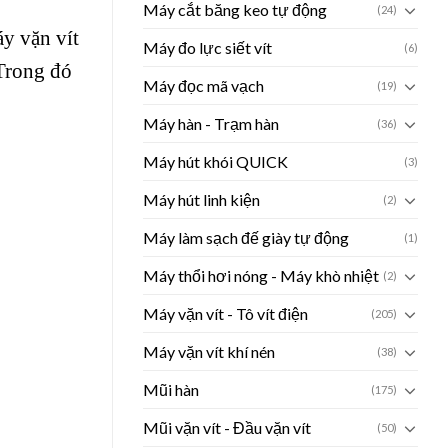
Máy cắt băng keo tự động
(24)
y vặn vít
Máy đo lực siết vít
(6)
 Trong đó
Máy đọc mã vạch
(19)
Máy hàn - Trạm hàn
(36)
Máy hút khói QUICK
(3)
Máy hút linh kiện
(2)
Máy làm sạch đế giày tự động
(1)
Máy thổi hơi nóng - Máy khò nhiệt
(2)
Máy vặn vít - Tô vít điện
(205)
Máy vặn vít khí nén
(38)
Mũi hàn
(175)
Mũi vặn vít - Đầu vặn vít
(50)