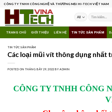
Skip
CÔNG TY TNHH CÔNG NGHỆ VÀ THƯƠNG MẠI HI-TECH VIỆT NAM
to
content
Tìm
kiếm:
TRANG CHỦ
GIỚI THIỆU
LIÊN HỆ
TIN TỨC SẢN PHẨM
D
TIN TỨC SẢN PHẨM
Các loại mũi vít thông dụng nhất 
POSTED ON
THÁNG BẢY 29, 2022
BY
ADMIN
CÔNG TY TNHH CÔNG 
V