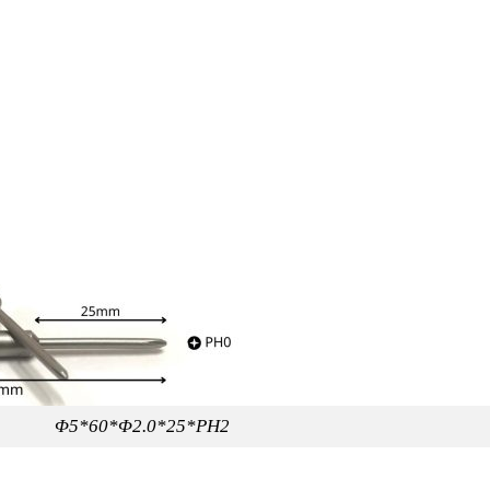
Φ5*60*Φ2.0*25*PH2