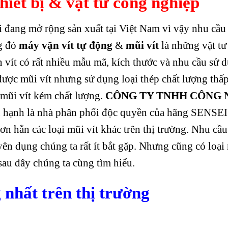
iết bị & vật tư công nghiệp
i đang mở rộng sản xuất tại Việt Nam vì vậy nhu cầu
ng đó
máy vặn vít tự động
&
mũi vít
là những vật t
n vít có rất nhiều mẫu mã, kích thước và nhu cầu sử 
được mũi vít nhưng sử dụng loại thép chất lượng thấ
i mũi vít kém chất lượng.
CÔNG TY TNHH CÔNG 
 hạnh là nhà phân phối độc quyền của hãng SENSEI
hơn hẳn các loại mũi vít khác trên thị trường. Nhu cầ
yên dụng chúng ta rất ít bắt gặp. Nhưng cũng có loại 
sau đây chúng ta cùng tìm hiểu.
g nhất trên thị trường