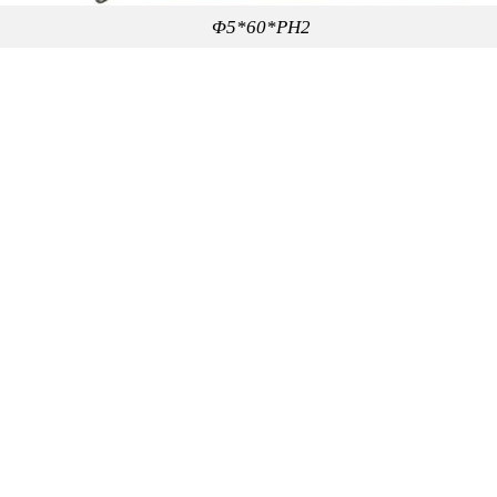
Φ5*60*PH2