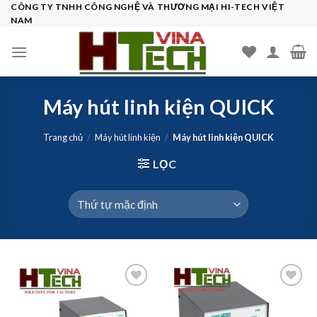
Skip
CÔNG TY TNHH CÔNG NGHỆ VÀ THƯƠNG MẠI HI-TECH VIỆT
NAM
to
content
Máy hút linh kiện QUICK
Trang chủ
/
Máy hút linh kiện
/
Máy hút linh kiện QUICK
LỌC
Add to
Add to
wishlist
wishlist