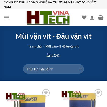
Skip
CÔNG TY TNHH CÔNG NGHỆ VÀ THƯƠNG MẠI HI-TECH VIỆT
NAM
to
content
Mũi vặn vít - Đầu vặn vít
Trang chủ
/
Mũi vặn vít - Đầu vặn vít
LỌC
Add to
Add to
wishlist
wishlist