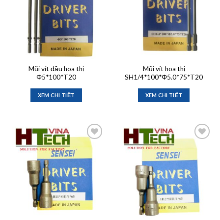
Mũi vít đầu hoa thị
Mũi vít hoa thị
Φ5*100*T20
SH1/4*100*Φ5.0*75*T20
XEM CHI TIẾT
XEM CHI TIẾT
Add to
Add to
wishlist
wishlist