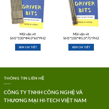
Mũi vặn vít
Mũi vặn vít
SH5*100*Φ4.0*60*PH2
SH5*100*Φ5.0*75*PH2
XEM CHI TIẾT
XEM CHI TIẾT
THÔNG TIN LIÊN HỆ
CÔNG TY TNHH CÔNG NGHỆ VÀ
THƯƠNG MẠI HI-TECH VIỆT NAM