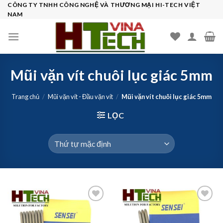
Skip
CÔNG TY TNHH CÔNG NGHỆ VÀ THƯƠNG MẠI HI-TECH VIỆT
NAM
to
content
Mũi vặn vít chuôi lục giác 5mm
Trang chủ
/
Mũi vặn vít - Đầu vặn vít
/
Mũi vặn vít chuôi lục giác 5mm
LỌC
Add to
Add to
wishlist
wishlist