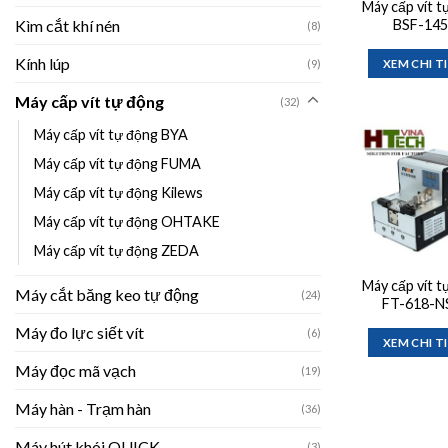
Máy cấp vít t
Kìm cắt khí nén
BSF-145
(8)
Kính lúp
(9)
XEM CHI T
Máy cấp vít tự động
(32)
Máy cấp vít tự động BYA
Máy cấp vít tự động FUMA
w
Máy cấp vít tự động Kilews
Máy cấp vít tự động OHTAKE
Máy cấp vít tự động ZEDA
Máy cấp vít t
Máy cắt băng keo tự động
(24)
FT-618-N
Máy đo lực siết vít
(6)
XEM CHI T
Máy đọc mã vạch
(19)
Máy hàn - Trạm hàn
(36)
Máy hút khói QUICK
(3)