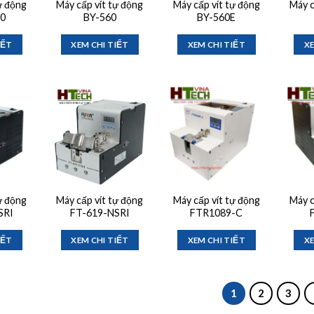
ự động
Máy cấp vít tự động
Máy cấp vít tự động
Máy c
0
BY-560
BY-560E
IẾT
XEM CHI TIẾT
XEM CHI TIẾT
XE
Add to
Add to
Add to
ishlist
wishlist
wishlist
ự động
Máy cấp vít tự động
Máy cấp vít tự động
Máy c
SRI
FT-619-NSRI
FTR1089-C
IẾT
XEM CHI TIẾT
XEM CHI TIẾT
XE
1
2
3