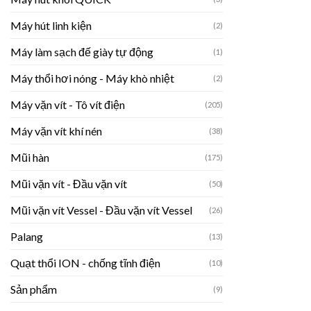
Máy hút linh kiện
(2)
Máy làm sạch đế giày tự động
(1)
Máy thổi hơi nóng - Máy khò nhiệt
(2)
Máy vặn vít - Tô vít điện
(205)
Máy vặn vít khí nén
(38)
Mũi hàn
(175)
Mũi vặn vít - Đầu vặn vít
(50)
Mũi vặn vít Vessel - Đầu vặn vít Vessel
(26)
Palang
(13)
Quạt thổi ION - chống tĩnh điện
(10)
Sản phẩm
(9)