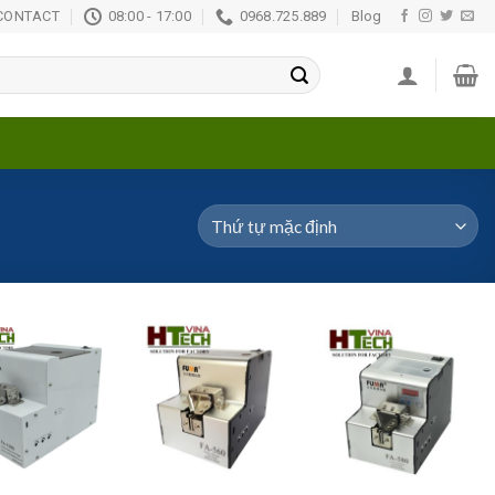
CONTACT
08:00 - 17:00
0968.725.889
Blog
Add to
Add to
Add to
wishlist
wishlist
wishlist