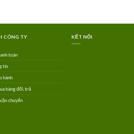
H CÔNG TY
KẾT NỐI
anh toán
 tin
o hành
 hàng đổi, trả
vận chuyển