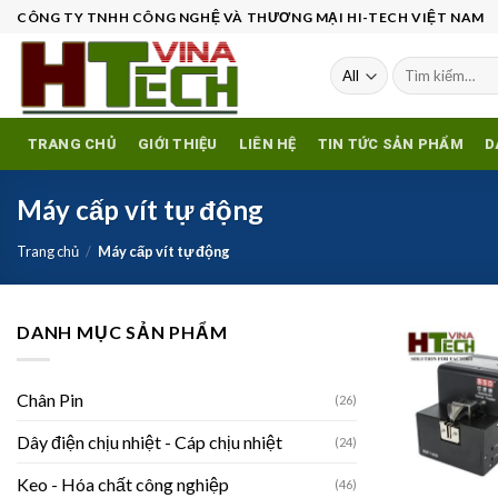
Skip
CÔNG TY TNHH CÔNG NGHỆ VÀ THƯƠNG MẠI HI-TECH VIỆT NAM
to
content
Tìm
kiếm:
TRANG CHỦ
GIỚI THIỆU
LIÊN HỆ
TIN TỨC SẢN PHẨM
D
Máy cấp vít tự động
Trang chủ
/
Máy cấp vít tự động
DANH MỤC SẢN PHẨM
w
Chân Pin
(26)
Dây điện chịu nhiệt - Cáp chịu nhiệt
(24)
Keo - Hóa chất công nghiệp
(46)