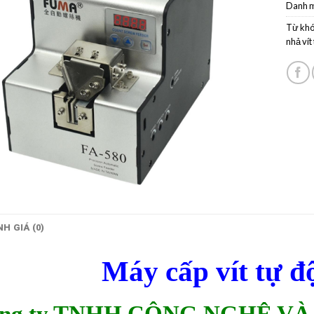
Danh 
Từ khó
nhả vít
H GIÁ (0)
Máy cấp vít tự 
ng ty TNHH CÔNG NGHỆ V