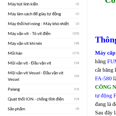
Máy hút linh kiện
(2)
Máy làm sạch đế giày tự động
(1)
Máy thổi hơi nóng - Máy khò nhiệt
(2)
Máy vặn vít - Tô vít điện
(205)
Thông
Máy vặn vít khí nén
(38)
Máy cấp 
Mũi hàn
(175)
hãng
FU
Mũi vặn vít - Đầu vặn vít
(50)
cắt băng 
Mũi vặn vít Vessel - Đầu vặn vít
(26)
FA-580
l
Vessel
CÔNG N
Palang
(13)
tự động 
Quạt thổi ION - chống tĩnh điện
(10)
đang là đ
Sản phẩm
(9)
Sau đây l