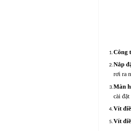
Công 
Nắp đậ
rơi ra 
Màn hì
cài đặt
Vít đi
Vít đi