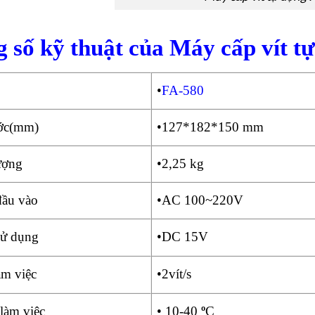
 số kỹ thuật của Máy cấp vít 
•
FA-580
ước(mm)
•127*182*150 mm
ượng
•2,25 kg
đầu vào
•AC 100~220V
sử dụng
•DC 15V
àm việc
•2vít/s
 làm việc
• 10-40
º
C