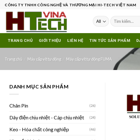
Skip
CÔNG TY TNHH CÔNG NGHỆ VÀ THƯƠNG MẠI HI-TECH VIỆT NAM
to
content
Tìm
kiếm:
TRANG CHỦ
GIỚI THIỆU
LIÊN HỆ
TIN TỨC SẢN PHẨM
D
Trang chủ
/
Máy cấp vít tự động
/
Máy cấp vít tự động FUMA
DANH MỤC SẢN PHẨM
Chân Pin
(26)
Dây điện chịu nhiệt - Cáp chịu nhiệt
(24)
Keo - Hóa chất công nghiệp
(46)