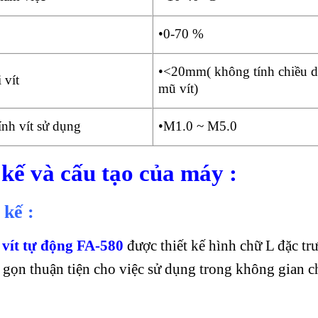
•0-70 %
•<20mm( không tính chiều d
 vít
mũ vít)
nh vít sử dụng
•M1.0 ~ M5.0
 kế và cấu tạo của máy :
 kế :
vít tự động FA-580
được thiết kế hình chữ L đặc tr
gọn thuận tiện cho việc sử dụng trong không gian ch