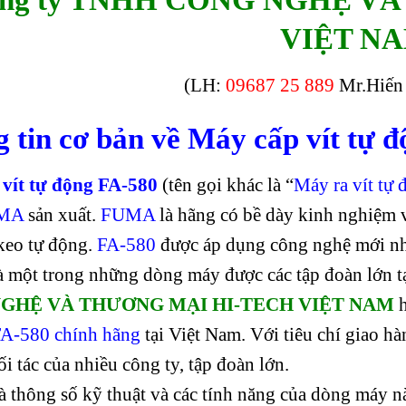
VIỆT N
(LH:
09687 25 889
Mr.Hiến 
 tin cơ bản về Máy cấp vít tự đ
vít tự động FA-580
(tên gọi khác là “
Máy ra vít tự
MA
sản xuất.
FUMA
là hãng có bề dày kinh nghiệm v
keo tự động.
FA-580
được áp dụng công nghệ mới nhấ
à một trong những dòng máy được các tập đoàn lớn t
GHỆ VÀ THƯƠNG MẠI HI-TECH VIỆT NAM
FA-580 chính hãng
tại Việt Nam. Với tiêu chí giao hà
ối tác của nhiều công ty, tập đoàn lớn.
à thông số kỹ thuật và các tính năng của dòng máy n