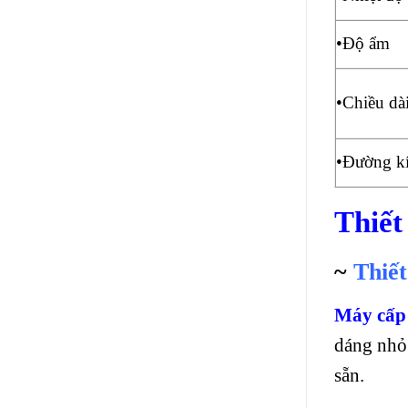
•Độ ẩm
•Chiều dài
•Đường kí
Thiết
~
Thiết
Máy cấp 
dáng nhỏ 
sẵn.