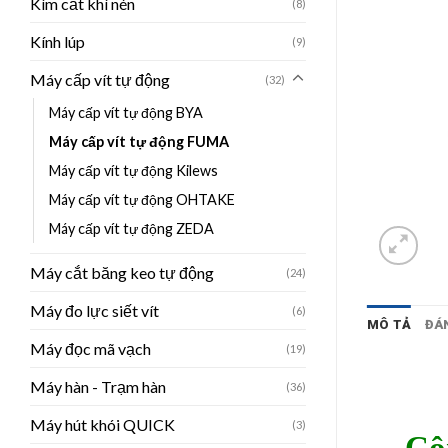
Kìm cắt khí nén
(8)
Kính lúp
(9)
Máy cấp vít tự động
(32)
Máy cấp vít tự động BYA
Máy cấp vít tự động FUMA
Máy cấp vít tự động Kilews
Máy cấp vít tự động OHTAKE
Máy cấp vít tự động ZEDA
Máy cắt băng keo tự động
(24)
Máy đo lực siết vít
(6)
MÔ TẢ
ĐÁN
Máy đọc mã vạch
(19)
Máy hàn - Trạm hàn
(36)
Máy hút khói QUICK
(3)
Cô