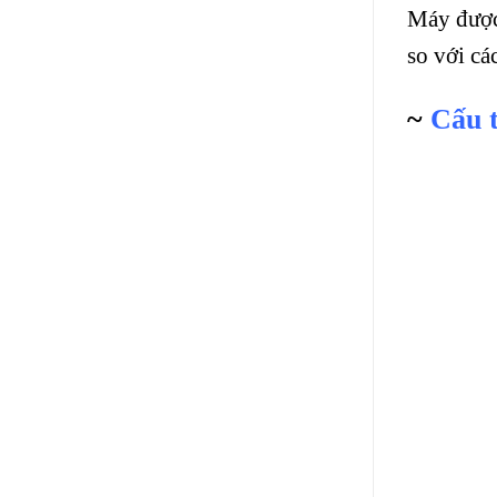
Máy được 
so với cá
~
Cấu t