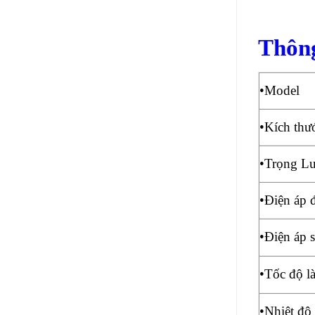
Thông
•Model
•Kích th
•Trọng L
•Điện áp 
•Điện áp 
•Tốc độ l
•Nhiệt độ