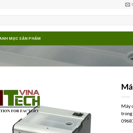
ANH MỤC SẢN PHẨM
Máy
Add to
wishlist
Máy c
trong
0968