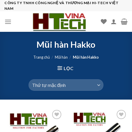
Skip
CÔNG TY TNHH CÔNG NGHỆ VÀ THƯƠNG MẠI HI-TECH VIỆT
NAM
to
content
Mũi hàn Hakko
Trang chủ
/
Mũi hàn
/
Mũi hàn Hakko
LỌC
Add to
Add to
wishlist
wishlist