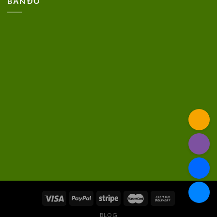
BẢN ĐỒ
BLOG