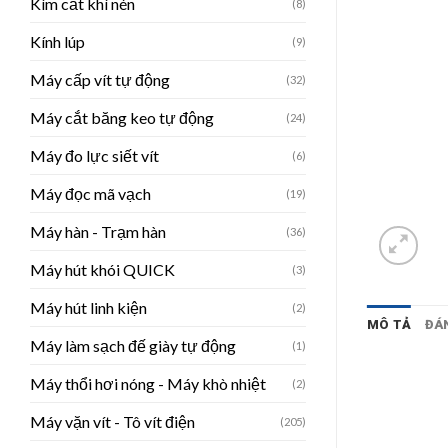
Kìm cắt khí nén
(8)
Kính lúp
(9)
Máy cấp vít tự động
(32)
Máy cắt băng keo tự động
(24)
Máy đo lực siết vít
(6)
Máy đọc mã vạch
(19)
Máy hàn - Trạm hàn
(36)
Máy hút khói QUICK
(3)
Máy hút linh kiện
(2)
MÔ TẢ
ĐÁN
Máy làm sạch đế giày tự động
(1)
Máy thổi hơi nóng - Máy khò nhiệt
(2)
Máy vặn vít - Tô vít điện
(205)