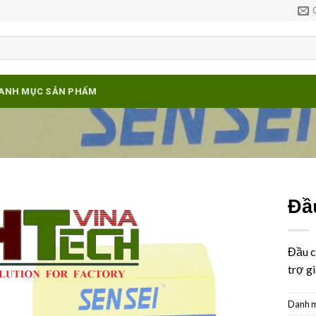
ANH MỤC SẢN PHẨM
Đầu
Add to
wishlist
Đầu c
trợ g
Danh 