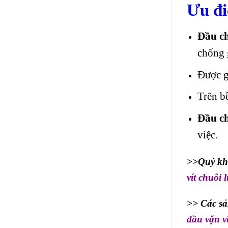
Ưu đi
Đầu c
chống 
Được g
Trên b
Đầu c
việc.
>>Quý khá
vít chuôi
>> Các s
đầu vặn ví