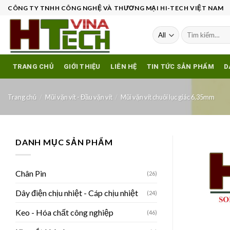
Skip
CÔNG TY TNHH CÔNG NGHỆ VÀ THƯƠNG MẠI HI-TECH VIỆT NAM
to
content
Tìm
kiếm:
TRANG CHỦ
GIỚI THIỆU
LIÊN HỆ
TIN TỨC SẢN PHẨM
D
Trang chủ
/
Mũi vặn vít - Đầu vặn vít
/
Mũi vặn vít chuôi lục giác 6,35mm
DANH MỤC SẢN PHẨM
Chân Pin
(26)
Dây điện chịu nhiệt - Cáp chịu nhiệt
(24)
Keo - Hóa chất công nghiệp
(46)