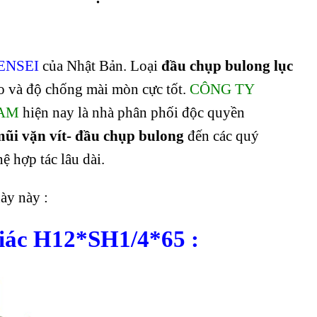
ENSEI
của Nhật Bản. Loại
đầu chụp bulong lục
o và độ chống mài mòn cực tốt.
CÔNG TY
NAM
hiện nay là nhà phân phối độc quyền
ũi vặn vít- đầu chụp bulong
đến các quý
ệ hợp tác lâu dài.
ày này :
 giác H12*SH1/4*65
: