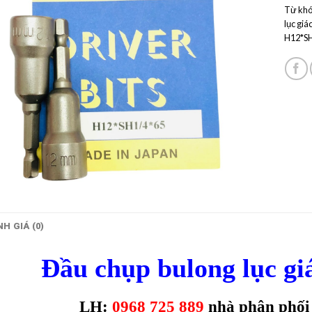
Từ khó
lục gi
H12*SH
H GIÁ (0)
Đầu chụp bulong lục g
LH:
0968 725 889
nhà phân phố