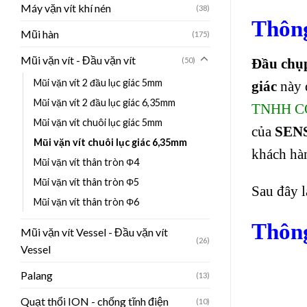
Máy vặn vít khí nén
(38)
Thông
Mũi hàn
(175)
Mũi vặn vít - Đầu vặn vít
(50)
Đầu chụ
Mũi vặn vít 2 đầu lục giác 5mm
giác
này 
Mũi vặn vít 2 đầu lục giác 6,35mm
TNHH C
Mũi vặn vít chuôi lục giác 5mm
của
SEN
Mũi vặn vít chuôi lục giác 6,35mm
khách hàn
Mũi vặn vít thân tròn Φ4
Mũi vặn vít thân tròn Φ5
Sau đây l
Mũi vặn vít thân tròn Φ6
Thông
Mũi vặn vít Vessel - Đầu vặn vít
(26)
Vessel
Palang
(13)
Quạt thổi ION - chống tĩnh điện
(10)