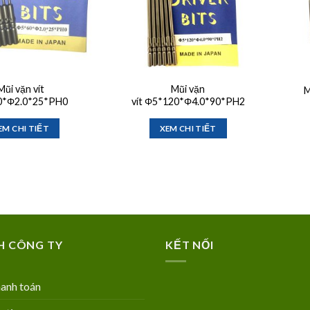
Mũi vặn vít
Mũi vặn
M
0*Φ2.0*25*PH0
vít Φ5*120*Φ4.0*90*PH2
EM CHI TIẾT
XEM CHI TIẾT
H CÔNG TY
KẾT NỐI
anh toán