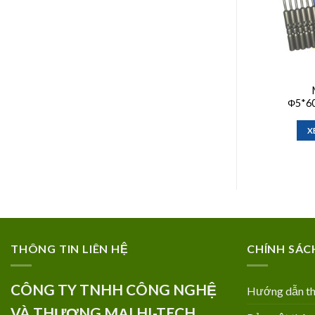
vặn
Mũi vặn vít Φ5*100*PH1
4.0*120*PH1
Φ5*6
XEM CHI TIẾT
I TIẾT
X
THÔNG TIN LIÊN HỆ
CHÍNH SÁC
CÔNG TY TNHH CÔNG NGHỆ
Hướng dẫn th
VÀ THƯƠNG MẠI HI-TECH