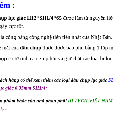
ểm :
hụp lục giác H12*SH1/4*65
được làm từ nguyên liệ
gãy cực tốt.
ia công bằng công nghệ tiên tiến nhất của Nhật Bản.
ề mặt của
đầu chụp
được được bao phủ bằng 1 lớp mạ
hụp
có từ tính cao giúp hút và giữ chặt các loại bulo
ch hàng có thể xem thêm các loại đầu chụp lục giác
S
 lục giác 6,35mm SH1/4
;
ản phẩm khác của nhà phân phối
Hi-TECH VIỆT NAM
t
,…