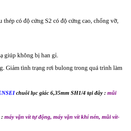
u thép có độ cứng S2 có độ cứng cao, chống vỡ,
 giúp không bị han gỉ.
ng. Giảm tình trạng rơi bulong trong quá trình làm
ENSEI
chuôi lục giác 6,35mm SH1/4 tại đây :
mũi
:
máy vặn vít tự động
,
máy vặn vít khí nén
,
mũi vít-