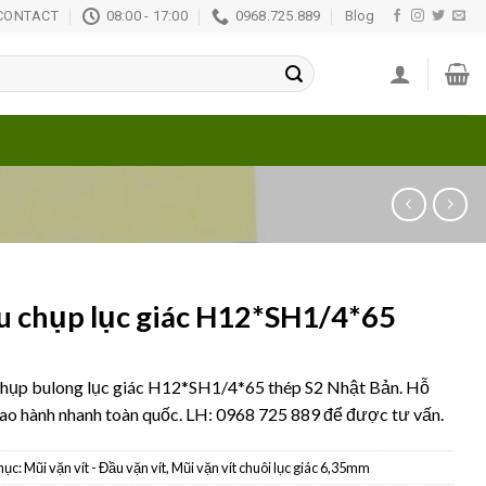
CONTACT
08:00 - 17:00
0968.725.889
Blog
 chụp lục giác H12*SH1/4*65
hụp bulong lục giác H12*SH1/4*65 thép S2 Nhật Bản. Hỗ
iao hành nhanh toàn quốc. LH: 0968 725 889 để được tư vấn.
mục:
Mũi vặn vít - Đầu vặn vít
,
Mũi vặn vít chuôi lục giác 6,35mm