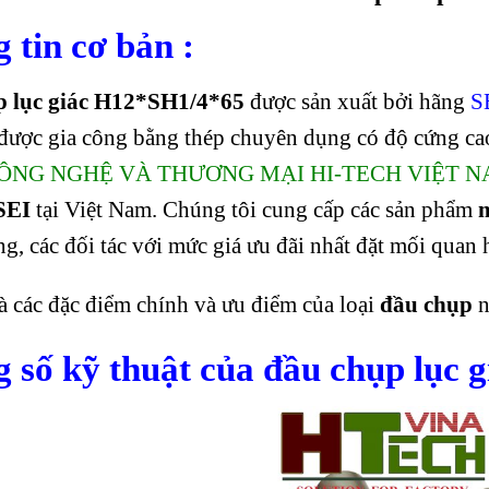
 tin cơ bản :
p lục giác H12*SH1/4*65
được sản xuất bởi hãng
S
được gia công bằng thép chuyên dụng có độ cứng ca
ÔNG NGHỆ VÀ THƯƠNG MẠI HI-TECH VIỆT 
SEI
tại Việt Nam. Chúng tôi cung cấp các sản phẩm
m
g, các đối tác với mức giá ưu đãi nhất đặt mối quan h
à các đặc điểm chính và ưu điểm của loại
đầu chụp
n
 số kỹ thuật của đ
ầu chụp lục