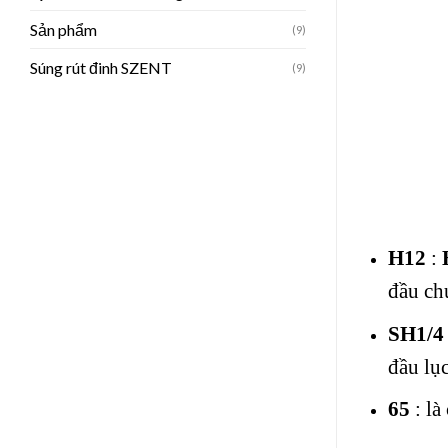
Sản phẩm
(9)
Súng rút đinh SZENT
(9)
H12
:
đầu ch
SH1/4
đầu lụ
65
: là