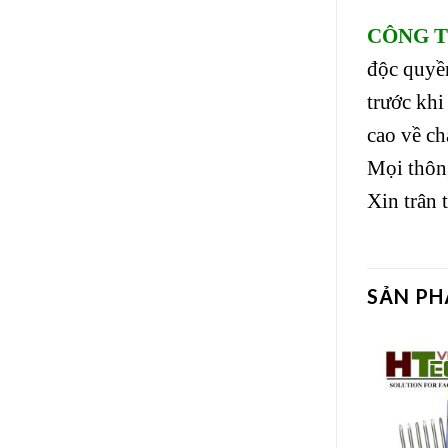
CÔNG T
độc quyề
trước kh
cao về ch
Mọi thông 
Xin trân 
SẢN P
Add to
Add to
wishlist
wishlist