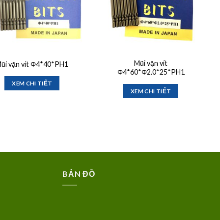
Mũi vặn vít
ũi vặn vít Φ4*40*PH1
Φ4*60*Φ2.0*25*PH1
XEM CHI TIẾT
XEM CHI TIẾT
BẢN ĐỒ