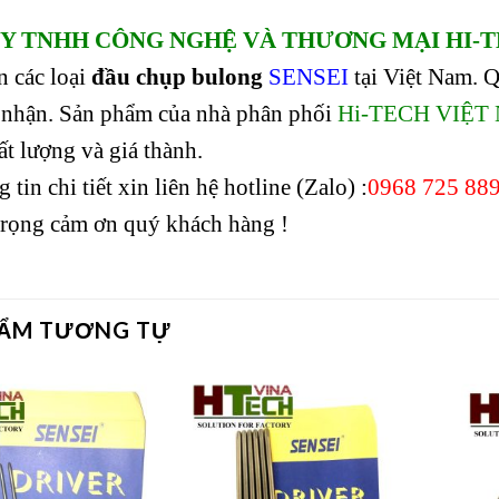
Y TNHH CÔNG NGHỆ VÀ THƯƠNG MẠI HI-T
n các loại
đầu chụp bulong
SENSEI
tại Việt Nam. Q
i nhận. Sản phẩm của nhà phân phối
Hi-TECH VIỆT
ất lượng và giá thành.
tin chi tiết xin liên hệ hotline (Zalo) :
0968 725 88
trọng cảm ơn quý khách hàng !
HẨM TƯƠNG TỰ
Add to
Add to
wishlist
wishlist