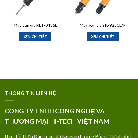
Máy vặn vít KLT-0435L
Máy vặn vít SK-9250L/P
XEM CHI TIẾT
XEM CHI TIẾT
THÔNG TIN LIÊN HỆ
CÔNG TY TNHH CÔNG NGHỆ VÀ
THƯƠNG MẠI HI-TECH VIỆT NAM
Địa chỉ:
Thôn Đan Loan, Xã Nguyễn Lương Bằng, Thành phố