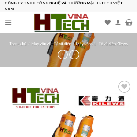
Skip
CÔNG TY TNHH CÔNG NGHỆ VÀ THƯƠNG MẠI HI-TECH VIỆT
NAM
to
content
Trang chủ
/
Máy vặn vít - Tô vít điện
/
Máy vặn vít - Tô vít điện Kilews
Add to
wishlist