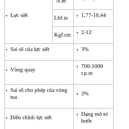
N.m
Lực siết
1,77-10,44
Lbf.in
2-12
Kgf.cm
Sai số của lực siết
3%
700-1000
Vòng quay
r.p.m
Sai số cho phép của vòng
3%
tua
Dạng mô tơ
Điều chỉnh lực siết
bước