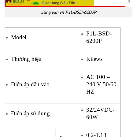
Súng vặn vít P1L-BSD-6200P
P1L-BSD-
Model
6200P
Thương hiệu
Kilews
AC 100 –
Điện áp đầu vào
240 V 50/60
HZ
32/24VDC-
Điện áp sử dụng
60W
0,2-1,18