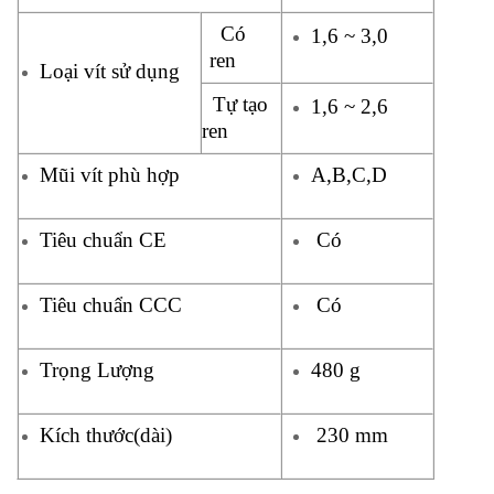
Có
1,6 ~ 3,0
ren
Loại vít sử dụng
Tự tạo
1,6 ~ 2,6
ren
Mũi vít phù hợp
A,B,C,D
Tiêu chuẩn CE
Có
Tiêu chuẩn CCC
Có
Trọng Lượng
480 g
Kích thước(dài)
230 mm