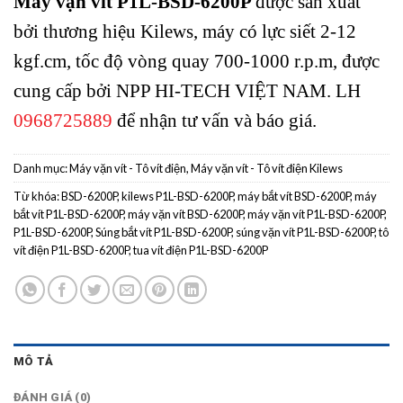
Máy vặn vít P1L-BSD-6200P
được sản xuất
bởi thương hiệu Kilews, máy có lực siết 2-12
kgf.cm, tốc độ vòng quay 700-1000 r.p.m, được
cung cấp bởi NPP HI-TECH VIỆT NAM. LH
0968725889
để nhận tư vấn và báo giá.
Danh mục:
Máy vặn vít - Tô vít điện
,
Máy vặn vít - Tô vít điện Kilews
Từ khóa:
BSD-6200P
,
kilews P1L-BSD-6200P
,
máy bắt vít BSD-6200P
,
máy
bắt vít P1L-BSD-6200P
,
máy vặn vít BSD-6200P
,
máy vặn vít P1L-BSD-6200P
,
P1L-BSD-6200P
,
Súng bắt vít P1L-BSD-6200P
,
súng vặn vít P1L-BSD-6200P
,
tô
vít điện P1L-BSD-6200P
,
tua vít điện P1L-BSD-6200P
MÔ TẢ
ĐÁNH GIÁ (0)