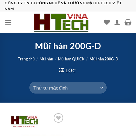
Skip
CÔNG TY TNHH CÔNG NGHỆ VÀ THƯƠNG MẠI HI-TECH VIỆT
NAM
to
content
Mũi hàn 200G-D
Trang chủ
/
Mũi hàn
/
Mũi hàn QUICK
/
Mũi hàn 200G-D
LỌC
Add to
wishlist