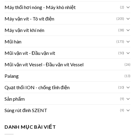
Máy thổi hơi nóng - Máy khò nhiệt
(2)
Máy vặn vít - Tô vít điện
(205)
Máy vặn vít khí nén
(38)
Mũi hàn
(175)
Mũi vặn vít - Đầu vặn vít
(50)
Mũi vặn vít Vessel - Đầu vặn vít Vessel
(26)
Palang
(13)
Quạt thổi ION - chống tĩnh điện
(10)
Sản phẩm
(9)
Súng rút đinh SZENT
(9)
DANH MỤC BÀI VIẾT