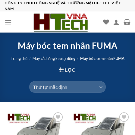
Skip
CÔNG TY TNHH CÔNG NGHỆ VÀ THƯƠNG MẠI HI-TECH VIỆT
NAM
to
content
Máy bóc tem nhãn FUMA
Trang chủ
/
Máy cắt băng keo tự động
/
Máy bóc tem nhãn FUMA
LỌC
Add to
Add to
wishlist
wishlist