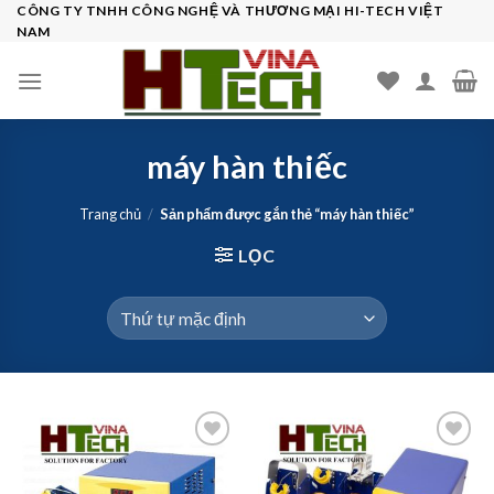
Skip
CÔNG TY TNHH CÔNG NGHỆ VÀ THƯƠNG MẠI HI-TECH VIỆT
NAM
to
content
máy hàn thiếc
Trang chủ
/
Sản phẩm được gắn thẻ “máy hàn thiếc”
LỌC
Add to
Add to
wishlist
wishlist