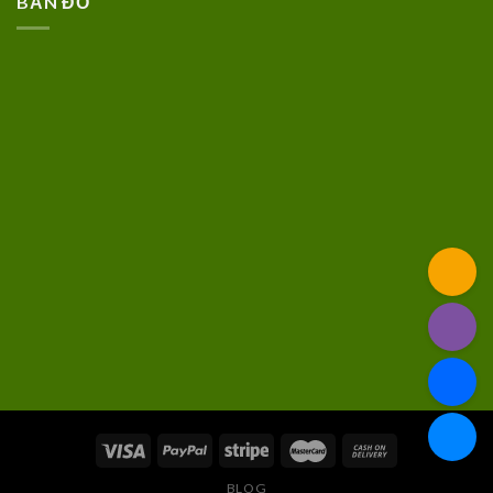
BẢN ĐỒ
BLOG