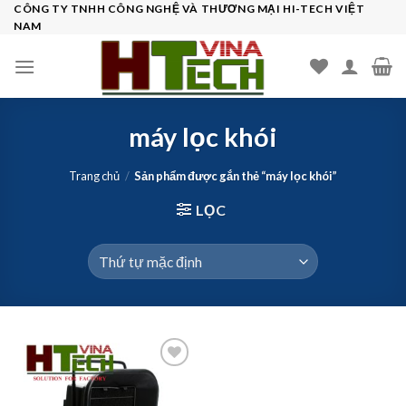
Skip
CÔNG TY TNHH CÔNG NGHỆ VÀ THƯƠNG MẠI HI-TECH VIỆT
NAM
to
content
máy lọc khói
Trang chủ
/
Sản phẩm được gắn thẻ “máy lọc khói”
LỌC
Add to
wishlist