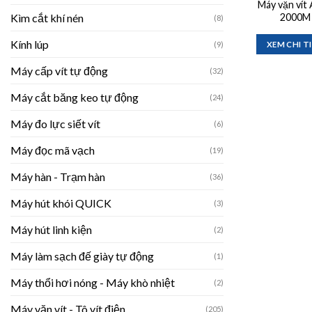
Máy vặn vít
Kìm cắt khí nén
2000M
(8)
Kính lúp
(9)
XEM CHI T
Máy cấp vít tự động
(32)
Máy cắt băng keo tự động
(24)
Máy đo lực siết vít
(6)
Máy đọc mã vạch
(19)
Máy hàn - Trạm hàn
(36)
Máy hút khói QUICK
(3)
Máy hút linh kiện
(2)
Máy làm sạch đế giày tự động
(1)
Máy thổi hơi nóng - Máy khò nhiệt
(2)
Máy vặn vít - Tô vít điện
(205)