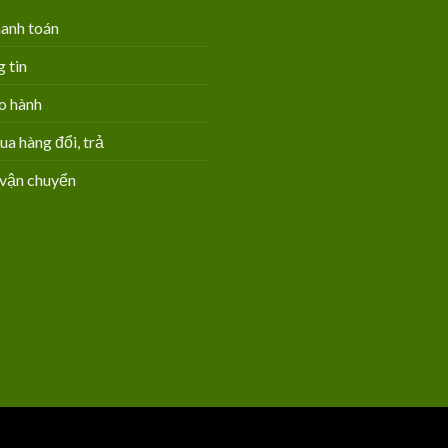
anh toán
 tin
o hành
 hàng đổi, trả
vận chuyển