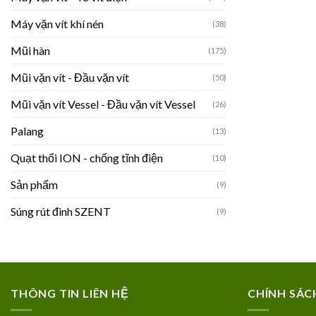
Máy vặn vít khí nén
(38)
Mũi hàn
(175)
Mũi vặn vít - Đầu vặn vít
(50)
Mũi vặn vít Vessel - Đầu vặn vít Vessel
(26)
Palang
(13)
Quạt thổi ION - chống tĩnh điện
(10)
Sản phẩm
(9)
Súng rút đinh SZENT
(9)
THÔNG TIN LIÊN HỆ
CHÍNH SÁC