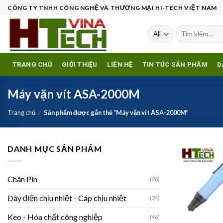
Skip
CÔNG TY TNHH CÔNG NGHỆ VÀ THƯƠNG MẠI HI-TECH VIỆT NAM
to
content
Tìm
kiếm:
TRANG CHỦ
GIỚI THIỆU
LIÊN HỆ
TIN TỨC SẢN PHẨM
D
Máy vặn vít ASA-2000M
Trang chủ
/
Sản phẩm được gắn thẻ “Máy vặn vít ASA-2000M”
DANH MỤC SẢN PHẨM
w
Chân Pin
(26)
Dây điện chịu nhiệt - Cáp chịu nhiệt
(24)
Keo - Hóa chất công nghiệp
(46)