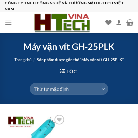
Skip
CÔNG TY TNHH CÔNG NGHỆ VÀ THƯƠNG MẠI HI-TECH VIỆT
NAM
to
content
Máy vặn vít GH-25PLK
Trang chủ
/
Sản phẩm được gắn thẻ “Máy vặn vít GH-25PLK”
LỌC
Add to
wishlist