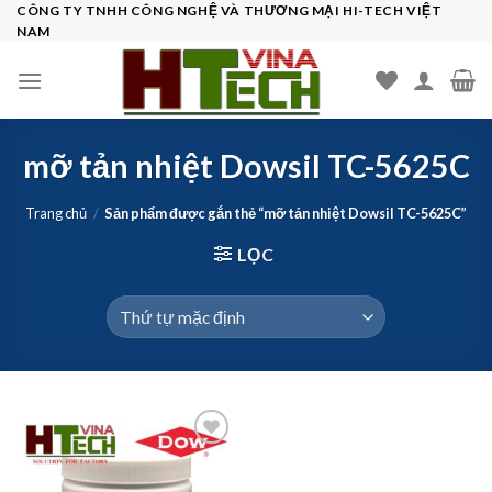
Skip
CÔNG TY TNHH CÔNG NGHỆ VÀ THƯƠNG MẠI HI-TECH VIỆT
NAM
to
content
mỡ tản nhiệt Dowsil TC-5625C
Trang chủ
/
Sản phẩm được gắn thẻ “mỡ tản nhiệt Dowsil TC-5625C”
LỌC
Add to
wishlist