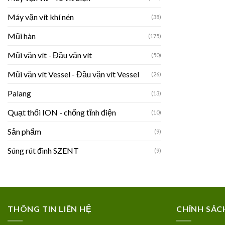
Máy vặn vít khí nén
(38)
Mũi hàn
(175)
Mũi vặn vít - Đầu vặn vít
(50)
Mũi vặn vít Vessel - Đầu vặn vít Vessel
(26)
Palang
(13)
Quạt thổi ION - chống tĩnh điện
(10)
Sản phẩm
(9)
Súng rút đinh SZENT
(9)
THÔNG TIN LIÊN HỆ
CHÍNH SÁC