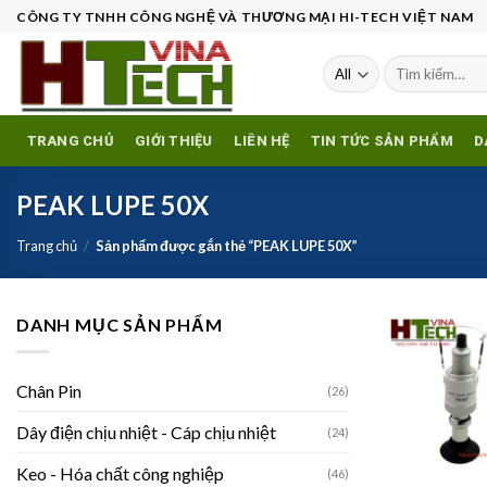
Skip
CÔNG TY TNHH CÔNG NGHỆ VÀ THƯƠNG MẠI HI-TECH VIỆT NAM
to
content
Tìm
kiếm:
TRANG CHỦ
GIỚI THIỆU
LIÊN HỆ
TIN TỨC SẢN PHẨM
D
PEAK LUPE 50X
Trang chủ
/
Sản phẩm được gắn thẻ “PEAK LUPE 50X”
DANH MỤC SẢN PHẨM
w
Chân Pin
(26)
Dây điện chịu nhiệt - Cáp chịu nhiệt
(24)
Keo - Hóa chất công nghiệp
(46)