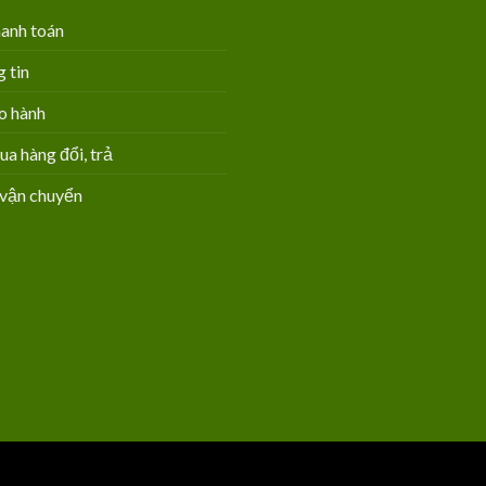
anh toán
 tin
o hành
 hàng đổi, trả
vận chuyển