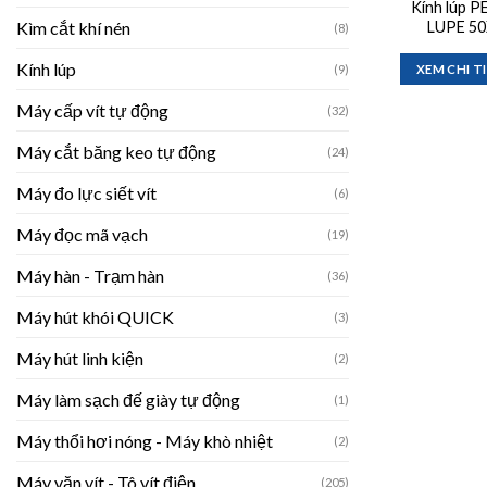
Kính lúp 
Kìm cắt khí nén
LUPE 50
(8)
Kính lúp
(9)
XEM CHI T
Máy cấp vít tự động
(32)
Máy cắt băng keo tự động
(24)
Máy đo lực siết vít
(6)
Máy đọc mã vạch
(19)
Máy hàn - Trạm hàn
(36)
Máy hút khói QUICK
(3)
Máy hút linh kiện
(2)
Máy làm sạch đế giày tự động
(1)
Máy thổi hơi nóng - Máy khò nhiệt
(2)
Máy vặn vít - Tô vít điện
(205)