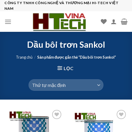
Skip
CÔNG TY TNHH CÔNG NGHỆ VÀ THƯƠNG MẠI HI-TECH VIỆT
NAM
to
content
Dầu bôi trơn Sankol
Trang chủ
/
Sản phẩm được gắn thẻ “Dầu bôi trơn Sankol”
LỌC
Add to
Add to
wishlist
wishlist