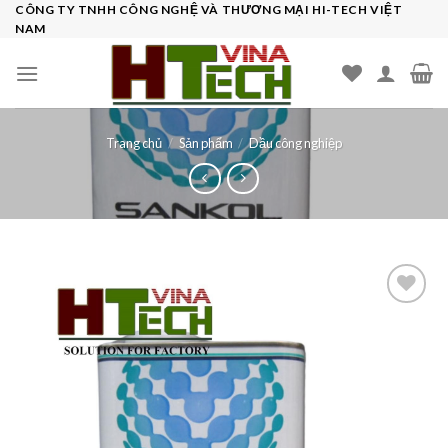
Skip
CÔNG TY TNHH CÔNG NGHỆ VÀ THƯƠNG MẠI HI-TECH VIỆT
NAM
to
content
Trang chủ
/
Sản phẩm
/
Dầu công nghiệp
Add to
wishlist