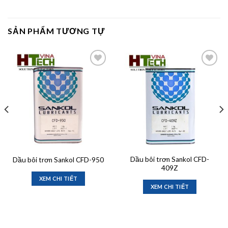
SẢN PHẨM TƯƠNG TỰ
Add to
Add to
wishlist
wishlist
Dầu bôi trơn Sankol CFD-
Dầu bôi trơn Sankol CFD-950
409Z
XEM CHI TIẾT
XEM CHI TIẾT