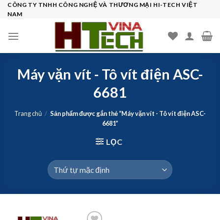
Skip
CÔNG TY TNHH CÔNG NGHỆ VÀ THƯƠNG MẠI HI-TECH VIỆT
NAM
to
content
Máy vặn vít - Tô vít điện ASC-
6681
Trang chủ
/
Sản phẩm được gắn thẻ “Máy vặn vít - Tô vít điện ASC-
6681”
LỌC