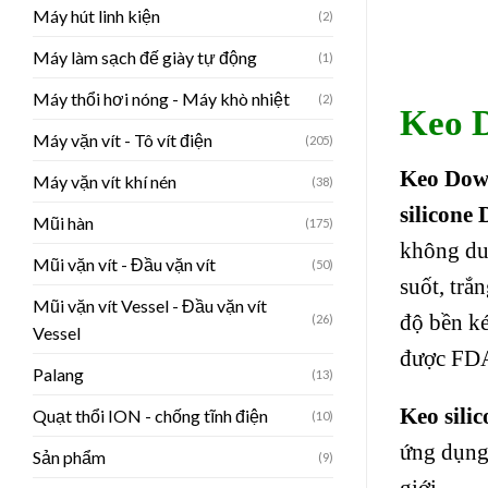
Máy hút linh kiện
(2)
Máy làm sạch đế giày tự động
(1)
Máy thổi hơi nóng - Máy khò nhiệt
(2)
Keo 
Máy vặn vít - Tô vít điện
(205)
Keo Dow
Máy vặn vít khí nén
(38)
silicone
Mũi hàn
(175)
không dun
Mũi vặn vít - Đầu vặn vít
(50)
suốt, trắ
Mũi vặn vít Vessel - Đầu vặn vít
độ bền ké
(26)
Vessel
được FDA
Palang
(13)
Keo sili
Quạt thổi ION - chống tĩnh điện
(10)
ứng dụng 
Sản phẩm
(9)
giới.