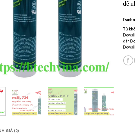
để n
Danh 
Từ khó
Dowsil
dán Do
Dowsil
H GIÁ (0)