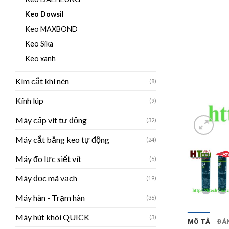
Keo Dowsil
Keo MAXBOND
Keo Sika
Keo xanh
Kìm cắt khí nén
(8)
Kính lúp
(9)
Máy cấp vít tự động
(32)
Máy cắt băng keo tự động
(24)
Máy đo lực siết vít
(6)
Máy đọc mã vạch
(19)
Máy hàn - Trạm hàn
(36)
Máy hút khói QUICK
(3)
MÔ TẢ
ĐÁN