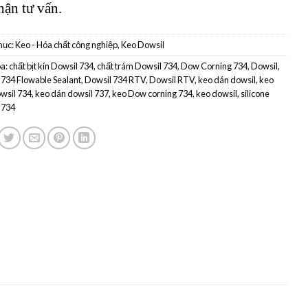
hận tư vấn.
mục:
Keo - Hóa chất công nghiệp
,
Keo Dowsil
a:
chất bịt kín Dowsil 734
,
chất trám Dowsil 734
,
Dow Corning 734
,
Dowsil
,
 734 Flowable Sealant
,
Dowsil 734 RTV
,
Dowsil RTV
,
keo dán dowsil
,
keo
wsil 734
,
keo dán dowsil 737
,
keo Dow corning 734
,
keo dowsil
,
silicone
 734