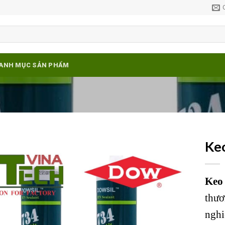
ANH MỤC SẢN PHẨM
Ke
Add to
wishlist
Keo 
thươ
nghi