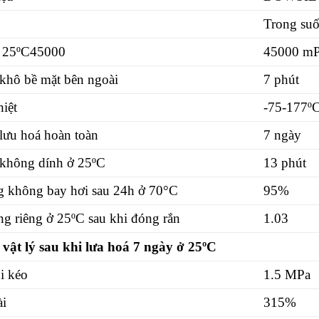
Trong suố
ở 25ºC45000
45000 mP
 khô bề mặt bên ngoài
7 phút
iệt
-75-177º
 lưu hoá hoàn toàn
7 ngày
 không dính ở 25ºC
13 phút
 không bay hơi sau 24h ở 70°C
95%
ng riêng ở 25ºC sau khi đóng rắn
1.03
 vật lý sau khi lưa hoá 7 ngày ở
25ºC
i kéo
1.5 MPa
ài
315%