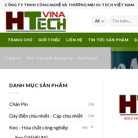
Skip
CÔNG TY TNHH CÔNG NGHỆ VÀ THƯƠNG MẠI HI-TECH VIỆT NAM
to
content
Tìm
kiếm:
TRANG CHỦ
GIỚI THIỆU
LIÊN HỆ
TIN TỨC SẢN PHẨM
D
Trang chủ
/
Keo - Hóa chất công nghiệp
/
Keo Dowsil
DANH MỤC SẢN PHẨM
Chân Pin
(26)
Dây điện chịu nhiệt - Cáp chịu nhiệt
(24)
Keo - Hóa chất công nghiệp
(46)
Keo DAEHEUNG