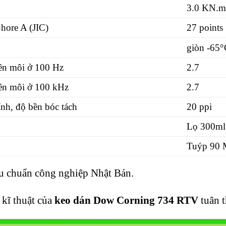
3.0 KN.
hore A (JIC)
27 points
n
giòn -65
°
ên môi ở 100 Hz
2.7
ên môi ở 100 kHz
2.7
nh, độ bền bóc tách
20 ppi
Lọ 300ml
Tuýp 90 
êu chuẩn công nghiệp Nhật Bản.
kĩ thuật của
keo dán Dow Corning 734 RTV
tuân 