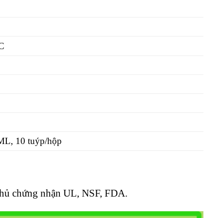
m
C
ML, 10 tuýp/hộp
thủ chứng nhận UL, NSF, FDA.