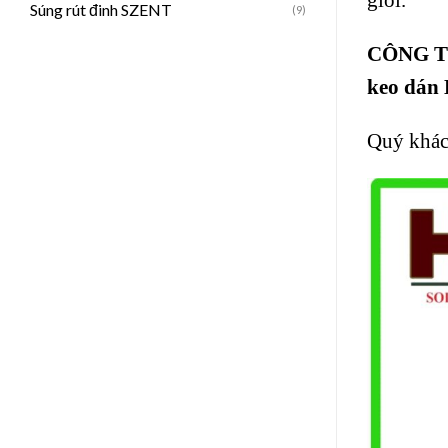
Súng rút đinh SZENT
(9)
CÔNG T
keo dán
Quý khách