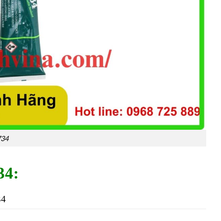
734
34:
34