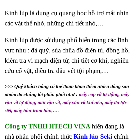
Kính lúp là dụng cụ quang học hỗ trợ mắt nhìn
các vật thể nhỏ, những chi tiết nhỏ,…
Kính lúp được sử dụng phổ biến trong các lĩnh
vực như : đá quý, sửa chữa đồ điện tử, đồng hồ,
kiểm tra vi mạch điện tử, chi tiết cơ khí, nghiên
cứu cổ vật, điều tra dấu vết tội phạm,…
>>> Quý khách hàng có thể tham khảo thêm nhiều dòng sản
phẩm do chúng tôi phân phối như :
m
áy cấp vít tự động
,
máy
vặn vít tự động
,
mũi vặn vít
,
máy vặn vít khí nén, máy đo lực
siết,
máy hàn-trạm hàn,
….
Công ty TNHH HTECH VINA
hiện đang là
nhà phân phối chính thức
Kính lúp Seki
chính