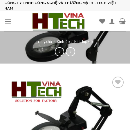
Skip
CÔNG TY TNHH CÔNG NGHỆ VÀ THƯƠNG MẠI HI-TECH VIỆT
NAM
to
content
Trang chủ
/
Kính lúp
/
Kính lúp Seki
Add to
wishlist