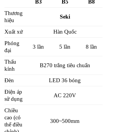
B3
B5
B8
Thương
Seki
hiệu
Xuất xứ
Hàn Quốc
Phóng
3 lần
5 lần
8 lần
đại
Thấu
B270 trắng tiêu chuẩn
kính
Đèn
LED 36 bóng
Điện áp
AC 220V
sử dụng
Chiều
cao (có
300~500mm
thể điều
chỉnh)