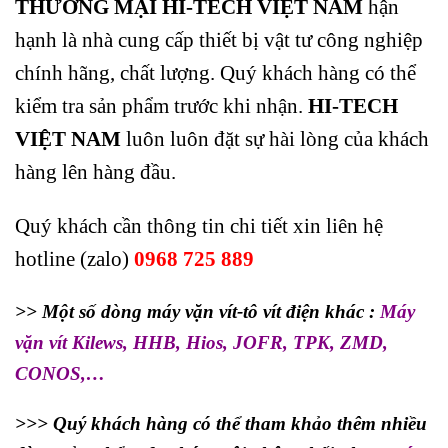
THƯƠNG MẠI HI-TECH VIỆT NAM
hận
hạnh là nhà cung cấp thiết bị vật tư công nghiệp
chính hãng, chất lượng. Quý khách hàng có thể
kiểm tra sản phẩm trước khi nhận.
HI-TECH
VIỆT NAM
luôn luôn đặt sự hài lòng của khách
hàng lên hàng đầu.
Quý khách cần thông tin chi tiết xin liên hệ
hotline (zalo)
0968 725 889
>> Một số dòng máy vặn vít-tô vít điện khác :
Máy
vặn vít
Kilews
,
HHB
,
Hios
,
JOFR
,
TPK
,
ZMD
,
CONOS
,…
>>> Quý khách hàng có thể tham khảo thêm nhiều