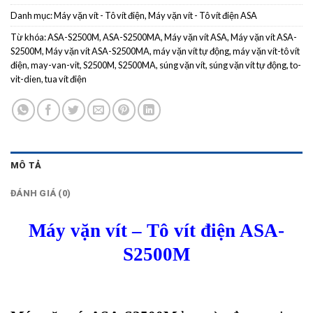
Danh mục:
Máy vặn vít - Tô vít điện
,
Máy vặn vít - Tô vít điện ASA
Từ khóa:
ASA-S2500M
,
ASA-S2500MA
,
Máy vặn vít ASA
,
Máy vặn vít ASA-
S2500M
,
Máy vặn vít ASA-S2500MA
,
máy vặn vít tự động
,
máy vặn vít-tô vít
điện
,
may-van-vit
,
S2500M
,
S2500MA
,
súng vặn vít
,
súng vặn vít tự động
,
to-
vit-dien
,
tua vít điện
MÔ TẢ
ĐÁNH GIÁ (0)
Máy vặn vít – Tô vít điện ASA-
S2500M