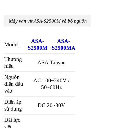
Máy vặn vít ASA-S2500M và bộ nguồn
ASA-
ASA-
Model
S2500M
S2500MA
Thương
ASA Taiwan
hiệu
Nguồn
AC 100~240V /
điện đầu
50~60Hz
vào
Điện áp
DC 20~30V
sử dụng
Dải lực
siết