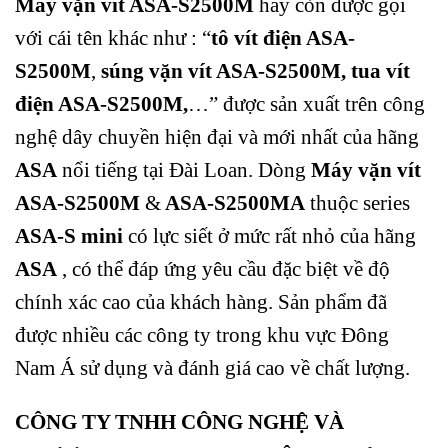
Máy vặn vít ASA-S2500M
hay còn được gọi
với cái tên khác như : “
tô vít điện ASA-
S2500M
,
súng vặn vít ASA-S2500M, tua vít
điện ASA-S2500M,
…” được sản xuất trên công
nghệ dây chuyền hiện đại và mới nhất của hãng
ASA
nổi tiếng tại Đài Loan.
Dòng
Máy vặn vít
ASA-S2500M
&
ASA-S2500MA
thuộc series
ASA-S mini
có lực siết ở mức rất nhỏ của hãng
ASA
, có thể đáp ứng yêu cầu đặc biệt về độ
chính xác cao của khách hàng. Sản phẩm đã
được nhiều các công ty trong khu vực Đông
Nam Á sử dụng và đánh giá cao về chất lượng.
CÔNG TY TNHH CÔNG NGHỆ VÀ