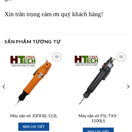
Xin trân trọng cảm ơn quý khách hàng!
SẢN PHẨM TƯƠNG TỰ
Add to
Add to
wishlist
wishlist
Máy vặn vít P1L-TKS-
Máy vặn vít JOFR BL-512L
1500LS
XEM CHI TIẾT
XEM CHI TIẾT