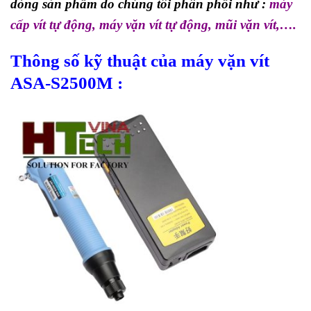
dòng sản phẩm do chúng tôi phân phối như :
máy
cấp vít tự động
,
máy vặn vít tự động
,
mũi vặn vít
,….
Thông số kỹ thuật
của máy vặn vít
ASA-S2500M
: