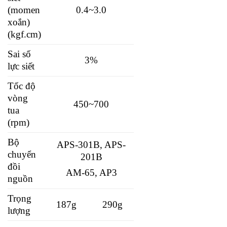
(momen
0.4~3.0
xoắn)
(kgf.cm)
Sai số
3%
lực siết
Tốc độ
vòng
450~700
tua
(rpm)
Bộ
APS-301B, APS-
chuyển
201B
đồi
AM-65, AP3
nguồn
Trọng
187g
290g
lượng