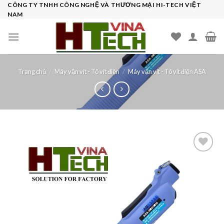
Skip
CÔNG TY TNHH CÔNG NGHỆ VÀ THƯƠNG MẠI HI-TECH VIỆT
NAM
to
content
Trang chủ
/
Máy vặn vít - Tô vít điện
/
Máy vặn vít - Tô vít điện ASA
Add to
wishlist