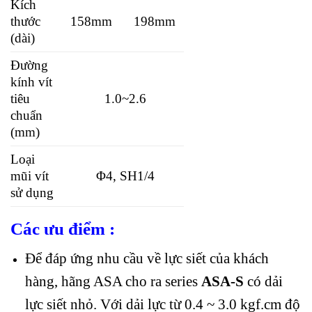
Kích
thước
158mm
198mm
(dài)
Đường
kính vít
tiêu
1.0~2.6
chuẩn
(mm)
Loại
mũi vít
Φ4, SH1/4
sử dụng
Các ưu điểm :
Để đáp ứng nhu cầu về lực siết của khách
hàng, hãng ASA cho ra series
ASA-S
có dải
lực siết nhỏ. Với dải lực từ 0.4 ~ 3.0 kgf.cm độ