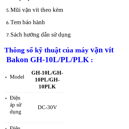
Mũi vặn vít theo kèm
Tem bảo hành
Sách hướng dẫn sử dụng
vặn vít
Thông số kỹ thuật của m
áy
Bakon GH-10L/PL/PLK
:
GH-10L/GH-
Model
10PL/GH-
10PLK
Điện
áp sử
DC-30V
dụng
Điện