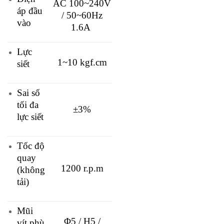
AC 100~240V
áp đầu
/ 50~60Hz
vào
1.6A
Lực
1~10 kgf.cm
siết
Sai số
tối đa
±3%
lực siết
Tốc độ
quay
1200 r.p.m
(không
tải)
Mũi
Φ5 / H5 /
vít phù