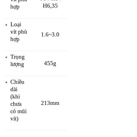
H6,35
hợp
Loại
vít phù
1.6~3.0
hợp
Trọng
455g
lượng
Chiều
dài
(khi
213mm
chưa
có mũi
vít)