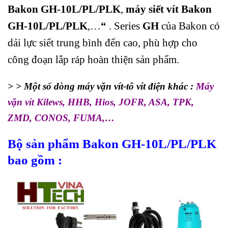
Bakon GH-10L/PL/PLK
,
máy siết vít Bakon
GH-10L/PL/PLK
,…
“
. Series
GH
của Bakon có
dải lực siết trung bình đến cao, phù hợp cho
công đoạn lắp ráp hoàn thiện sản phẩm.
> > Một số dòng máy vặn vít-tô vít điện khác :
Máy
vặn vít
Kilews
,
HHB
,
Hios
,
JOFR
,
ASA
,
TPK
,
ZMD
,
CONOS
,
FUMA
,…
Bộ sản phẩm Bakon GH-10L/PL/PLK
bao gồm :