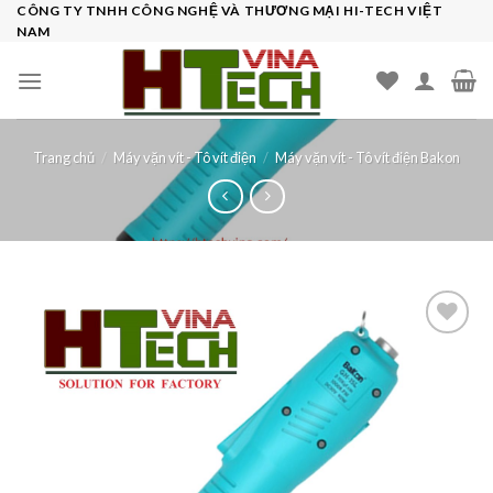
Skip
CÔNG TY TNHH CÔNG NGHỆ VÀ THƯƠNG MẠI HI-TECH VIỆT
NAM
to
content
Trang chủ
/
Máy vặn vít - Tô vít điện
/
Máy vặn vít - Tô vít điện Bakon
Add to
wishlist