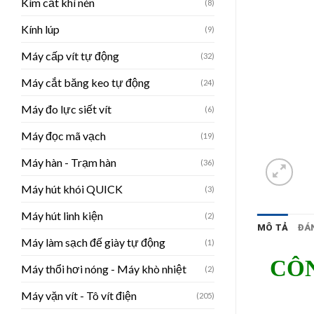
Kìm cắt khí nén
(8)
Kính lúp
(9)
Máy cấp vít tự động
(32)
Máy cắt băng keo tự động
(24)
Máy đo lực siết vít
(6)
Máy đọc mã vạch
(19)
Máy hàn - Trạm hàn
(36)
Máy hút khói QUICK
(3)
Máy hút linh kiện
(2)
MÔ TẢ
ĐÁN
Máy làm sạch đế giày tự động
(1)
CÔN
Máy thổi hơi nóng - Máy khò nhiệt
(2)
Máy vặn vít - Tô vít điện
(205)