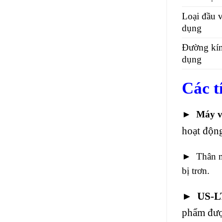
Loại đầu v
dụng
Đường kín
dụng
Các t
►
Máy v
hoạt động
► Thân má
bị trơn.
►
US-L
phẩm được