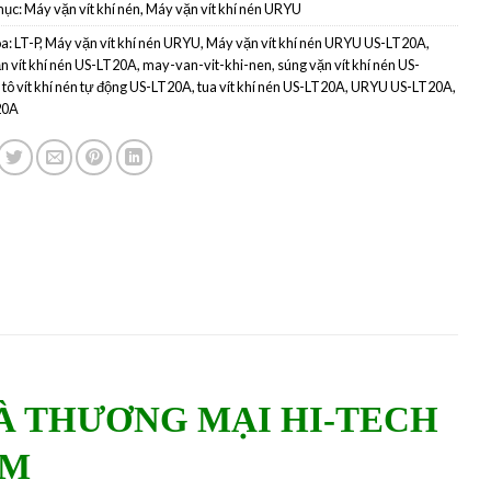
mục:
Máy vặn vít khí nén
,
Máy vặn vít khí nén URYU
a:
LT-P
,
Máy vặn vít khí nén URYU
,
Máy vặn vít khí nén URYU US-LT20A
,
n vít khí nén US-LT20A
,
may-van-vit-khi-nen
,
súng vặn vít khí nén US-
,
tô vít khí nén tự động US-LT20A
,
tua vít khí nén US-LT20A
,
URYU US-LT20A
,
20A
À THƯƠNG MẠI HI-TECH
AM