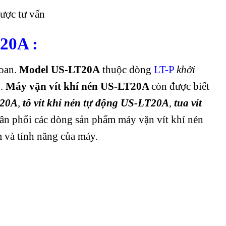
ược tư vấn
T20A
:
oan.
Model US-LT20A
thuộc dòng
L
T-P
khởi
p
.
Máy vặn vít khí nén US-LT20A
còn được biết
T20A
,
tô vít khí nén tự động US-LT20A
,
tua vít
ân phối các dòng sản phẩm máy vặn vít khí nén
m và tính năng của máy.