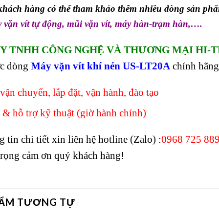
hách hàng có thể tham khảo thêm nhiều dòng sản phẩ
 vặn vít tự động
,
mũi vặn vít
,
máy hàn-trạm hàn,
….
Y TNHH CÔNG NGHỆ VÀ THƯƠNG MẠI HI-T
ức dòng
Máy vặn vít khí nén US-LT20A
chính hãng 
vận chuyển, lắp đặt, vận hành, đào tạo
 & hỗ trợ kỹ thuật (giờ hành chính)
tin chi tiết xin liên hệ hotline (Zalo) :
0968 725 88
 trọng cảm ơn quý khách hàng!
HẨM TƯƠNG TỰ