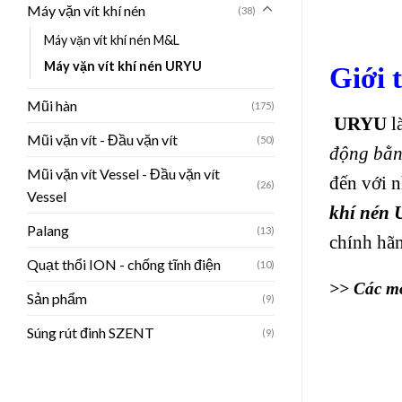
Máy vặn vít khí nén
(38)
Máy vặn vít khí nén M&L
Máy vặn vít khí nén URYU
Giới 
Mũi hàn
(175)
URYU
l
Mũi vặn vít - Đầu vặn vít
(50)
động bằn
Mũi vặn vít Vessel - Đầu vặn vít
đến với n
(26)
Vessel
khí nén
Palang
(13)
chính hãn
Quạt thổi ION - chống tĩnh điện
(10)
>> Các mo
Sản phẩm
(9)
Súng rút đinh SZENT
(9)