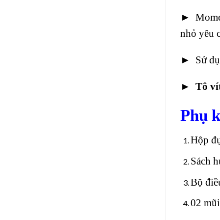
►
Momen 
nhỏ yêu c
►
Sử dụn
►
Tô ví
Phụ k
Hộp đ
Sách h
Bộ điều
02 mũi