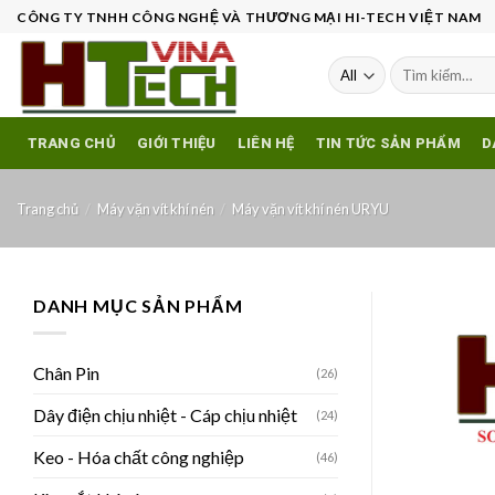
Skip
CÔNG TY TNHH CÔNG NGHỆ VÀ THƯƠNG MẠI HI-TECH VIỆT NAM
to
content
Tìm
kiếm:
TRANG CHỦ
GIỚI THIỆU
LIÊN HỆ
TIN TỨC SẢN PHẨM
D
Trang chủ
/
Máy vặn vít khí nén
/
Máy vặn vít khí nén URYU
DANH MỤC SẢN PHẨM
Chân Pin
(26)
Dây điện chịu nhiệt - Cáp chịu nhiệt
(24)
Keo - Hóa chất công nghiệp
(46)