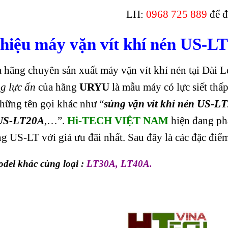
LH:
0968 725 889
để đ
thiệu
máy vặn vít khí nén US-L
à hãng chuyên sản xuất máy vặn vít khí nén tại Đài L
g lực ấn
của hãng
URYU
là mẫu máy có lực siết thấ
hững tên gọi khác như “
súng vặn vít khí nén US-L
 US-LT20A
,…”.
Hi-TECH VIỆT NAM
hiện đang ph
g US-LT với giá ưu đãi nhất. Sau đây là các đặc điể
del khác cùng loại :
LT30A
,
LT40A
.