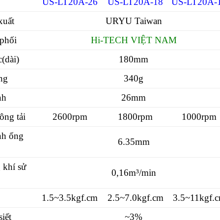
US-LT20A-26
US-LT20A-18
US-LT20A-
xuất
URYU Taiwan
phối
Hi-TECH VIỆT NAM
(dài)
180mm
ng
340g
nh
26mm
ông tải
2600rpm
1800rpm
1000rpm
nh ống
6.35mm
 khí sử
0,16m³/min
1.5~3.5kgf.cm
2.5~7.0kgf.cm
3.5~11kgf.
siết
~3%