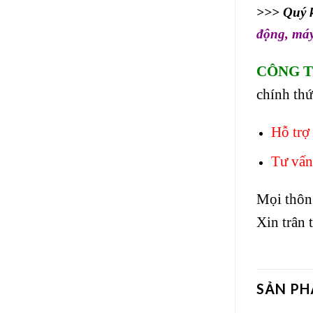
>>> Quý k
động
,
máy
CÔNG T
chính th
Hỗ trợ 
Tư vấn
Mọi thông 
Xin trân
SẢN P