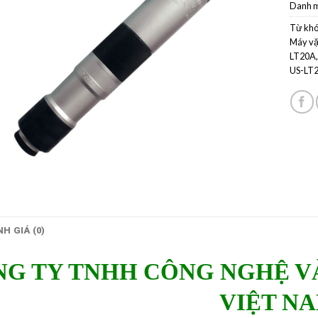
Danh 
Từ khó
Máy vặ
LT20A
US-LT
H GIÁ (0)
G TY TNHH CÔNG NGHỆ V
VIỆT N