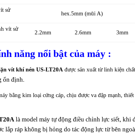
ít sử
hex.5mm (mũi A)
h vít sử
2.2mm
2.6mm
3mm
ính năng nổi bật của máy :
ặn vít khí nén US-LT20A
được sản xuất từ linh kiện ch
 ổn định.
y bằng kim loại cứng cáp, chịu được va đập mạnh, thiết 
T20A
là model máy tự động điều chỉnh lực siết, khi 
 lắp ráp không bị hỏng do tác động lực từ bên ngoà