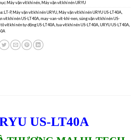
mục:
Máy vặn vít khí nén
,
Máy vặn vít khí nén URYU
a:
LT-P
,
Máy vặn vít khí nén URYU
,
Máy vặn vít khí nén URYU US-LT40A
,
n vít khí nén US-LT40A
,
may-van-vit-khi-nen
,
súng vặn vít khí nén US-
,
tô vít khí nén tự động US-LT40A
,
tua vít khí nén US-LT40A
,
URYU US-LT40A
,
40A
 URYU US-LT40A