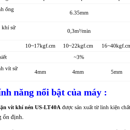
nh ống
6.35mm
 khí sử
0,3m³/min
10~17kgf.cm
10~22kgf.cm
16~40kgf.c
siết
~3%
h vít sử
4mm
4mm
5mm
ính năng nổi bật của máy :
ặn vít khí nén US-LT40A
được sản xuất từ linh kiện ch
 ổn định.