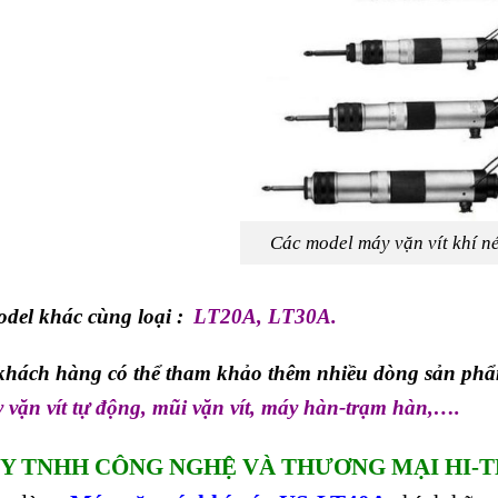
Các model máy vặn vít khí 
del khác cùng loại :
LT20A
,
LT30A
.
hách hàng có thể tham khảo thêm nhiều dòng sản phẩ
 vặn vít tự động
,
mũi vặn vít
,
máy hàn-trạm hàn,
….
Y TNHH CÔNG NGHỆ VÀ THƯƠNG MẠI HI-T