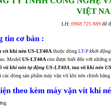
G TY TNHH CÔNG NGHỆ V
VIỆT N
LH:
0968 725 889
để đ
 tin cơ bản :
vít khí nén
US-LT40A
thuộc dòng
L
T-P
khởi động
cao
. Model
US-LT40A
còn được biết đến với những t
ô vít khí nén tự động US-LT40A
,
tua vít khí nén 
 các dòng sản phẩm máy vặn vít khí nén chính hãng 
iện theo kèm máy
vặn vít khí 
ựng