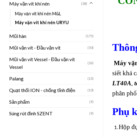
CÔN
Máy vặn vít khí nén
(38)
Máy vặn vít khí nén M&L
Máy vặn vít khí nén URYU
Mũi hàn
(175)
Thông
Mũi vặn vít - Đầu vặn vít
(50)
Mũi vặn vít Vessel - Đầu vặn vít
Máy vặn 
(26)
Vessel
siết khá 
Palang
(13)
LT40A
,
t
Quạt thổi ION - chống tĩnh điện
(10)
phân phối
Sản phẩm
(9)
Phụ k
Súng rút đinh SZENT
(9)
Hộp đ