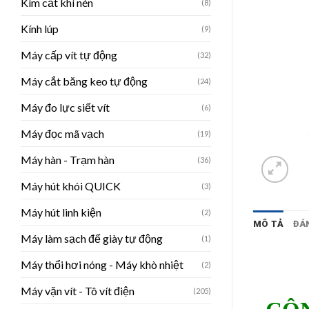
Kìm cắt khí nén
(8)
Kính lúp
(9)
Máy cấp vít tự động
(32)
Máy cắt băng keo tự động
(24)
Máy đo lực siết vít
(6)
Máy đọc mã vạch
(19)
Máy hàn - Trạm hàn
(36)
Máy hút khói QUICK
(3)
Máy hút linh kiện
(2)
MÔ TẢ
ĐÁN
Máy làm sạch đế giày tự động
(1)
Máy thổi hơi nóng - Máy khò nhiệt
(2)
Máy vặn vít - Tô vít điện
(205)