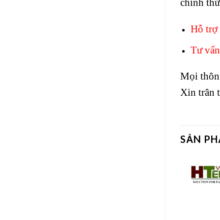
chính th
Hỗ trợ 
Tư vấn
Mọi thông 
Xin trân
SẢN P
Add to
Add to
wishlist
wishlist