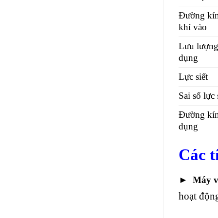
Đường kí
khí vào
Lưu lượng
dụng
Lực siết
Sai số lực 
Đường kín
dụng
Các t
►
Máy v
hoạt động