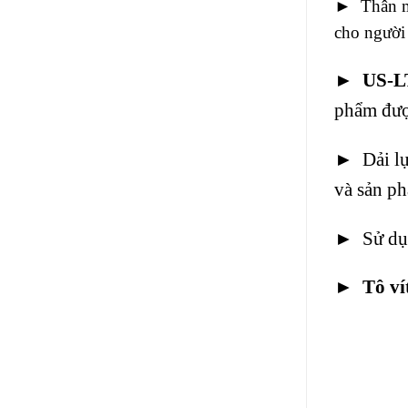
► Thân má
cho người
►
US-L
phẩm được
►
Dải lự
và sản ph
►
Sử dụn
►
Tô ví