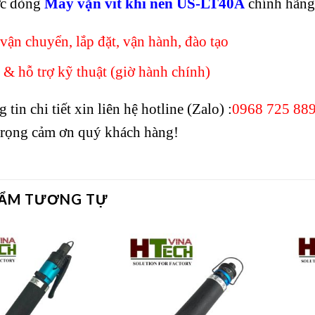
ức dòng
Máy vặn vít khí nén US-LT40A
chính hãng 
vận chuyển, lắp đặt, vận hành, đào tạo
 & hỗ trợ kỹ thuật (giờ hành chính)
tin chi tiết xin liên hệ hotline (Zalo) :
0968 725 88
 trọng cảm ơn quý khách hàng!
HẨM TƯƠNG TỰ
Add to
Add to
wishlist
wishlist