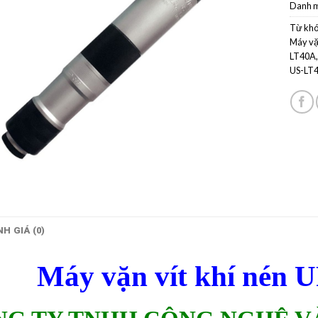
Danh 
Từ khó
Máy vặ
LT40A
US-LT
H GIÁ (0)
Máy vặn vít khí nén