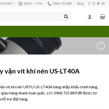
CONTACT
08:00 - 17:00
0968.725.889
Blog
 vặn vít khí nén US-LT40A
ặn vít khí nén URYU US-LT40A hàng nhập khẩu chính hãng,
ợ giao hàng nhanh toàn quốc. LH: 0968 725 889 để được tư
à hỗ trợ đặt hàng.