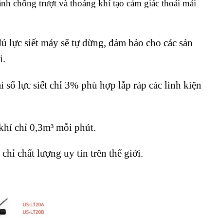
h chống trượt và thoáng khí tạo cảm giác thoải mái
đủ lực siết máy sẽ tự dừng, đảm bảo cho các sản
i.
 số lực siết chỉ 3% phù hợp lắp ráp các linh kiện
hí chỉ 0,3m³ mỗi phút.
chỉ chất lượng uy tín trên thế giới.