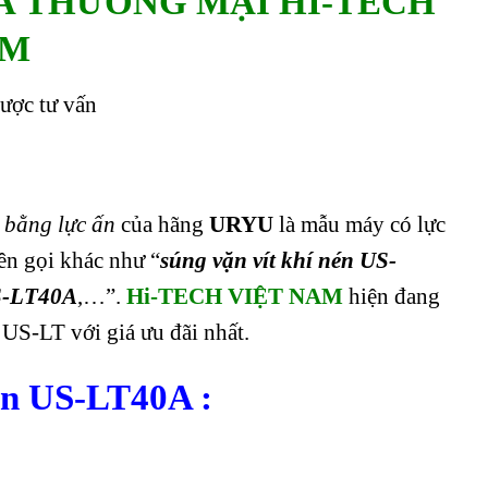
À THƯƠNG MẠI HI-TECH
AM
ược tư vấn
 bằng lực ấn
của hãng
URYU
là mẫu máy có lực
ên gọi khác như “
súng vặn vít khí nén US-
US-LT40A
,…”.
Hi-TECH VIỆT NAM
hiện đang
US-LT với giá ưu đãi nhất.
nén US-LT40A
: