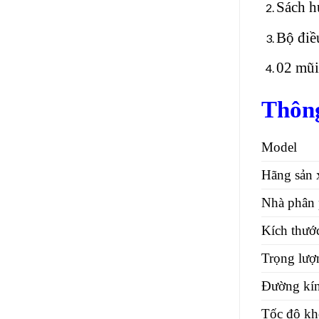
Sách h
Bộ điều
02 mũi
Thông
Model
Hãng sản 
Nhà phân 
Kích thước
Trọng lượ
Đường kí
Tốc độ kh