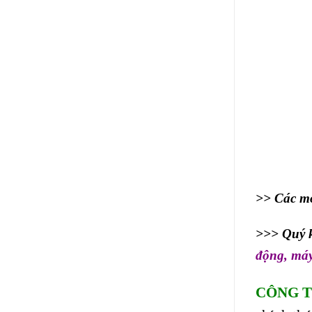
>> Các mo
>>> Quý k
động
,
máy
CÔNG T