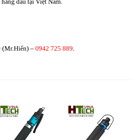
hàng đầu tại Việt Nam.
9
(Mr.Hiến) –
0942 725 889
.
Add to
Add to
wishlist
wishlist