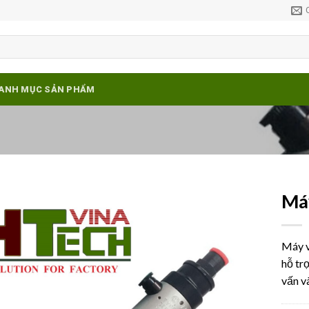
ANH MỤC SẢN PHẨM
Máy
Add to
wishlist
Máy v
hỗ tr
vấn v