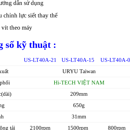
ướng dẫn sử dụng
 chỉnh lực siết thay thế
 vít theo máy
 số kỹ thuật :
US-LT40A-21
US-LT40A-15
US-LT40A-
xuất
URYU Taiwan
phối
Hi-TECH VIỆT NAM
(dài)
209mm
ng
650g
nh
31mm
ông tải
2100rpm
1500rpm
800rpm