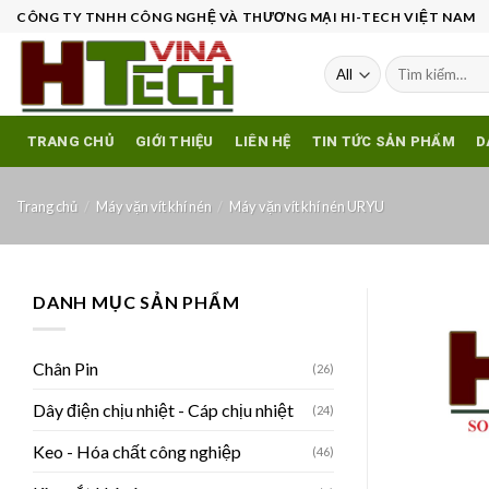
Skip
CÔNG TY TNHH CÔNG NGHỆ VÀ THƯƠNG MẠI HI-TECH VIỆT NAM
to
content
Tìm
kiếm:
TRANG CHỦ
GIỚI THIỆU
LIÊN HỆ
TIN TỨC SẢN PHẨM
D
Trang chủ
/
Máy vặn vít khí nén
/
Máy vặn vít khí nén URYU
DANH MỤC SẢN PHẨM
Chân Pin
(26)
Dây điện chịu nhiệt - Cáp chịu nhiệt
(24)
Keo - Hóa chất công nghiệp
(46)