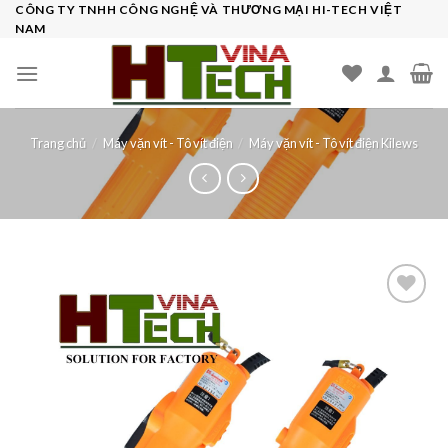
Skip
CÔNG TY TNHH CÔNG NGHỆ VÀ THƯƠNG MẠI HI-TECH VIỆT
NAM
to
content
Trang chủ
/
Máy vặn vít - Tô vít điện
/
Máy vặn vít - Tô vít điện Kilews
Add to
wishlist