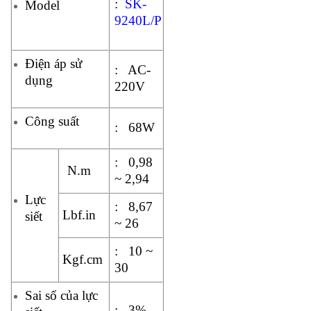
:
SK-
Model
9240L/P
Điện áp sử
: AC-
dụng
220V
Công suất
: 68W
: 0,98
N.m
~ 2,94
Lực
: 8,67
Lbf.in
siết
~ 26
: 10 ~
Kgf.cm
30
Sai số của lực
: 3%