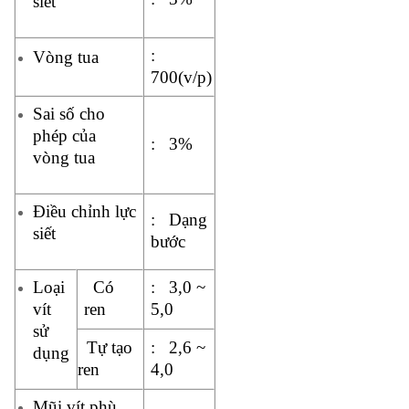
siết
:
Vòng tua
700(v/p)
Sai số cho
phép của
: 3%
vòng tua
Điều chỉnh lực
: Dạng
siết
bước
Loại
Có
: 3,0 ~
vít
ren
5,0
sử
Tự tạo
: 2,6 ~
dụng
ren
4,0
Mũi vít phù