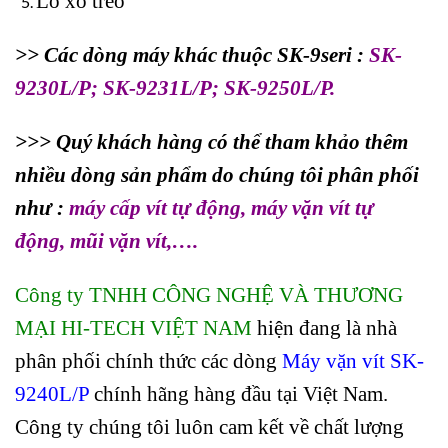
Lò xo treo
>> Các dòng máy khác thuộc SK-9seri :
SK-
9230L/P; SK-9231L/P; SK-9250L/P
.
>>> Quý khách hàng có thể tham khảo thêm
nhiều dòng sản phẩm do chúng tôi phân phối
như :
máy cấp vít tự động
,
máy vặn vít tự
động
,
mũi vặn vít
,….
Công ty TNHH CÔNG NGHỆ VÀ THƯƠNG
MẠI HI-TECH VIỆT NAM
hiện đang là nhà
phân phối chính thức các dòng
Máy vặn vít SK-
9240L/P
chính hãng hàng đầu tại Việt Nam.
Công ty chúng tôi luôn cam kết về chất lượng