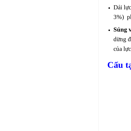
Dải lự
3%) ph
Súng 
dừng đ
của lực
Cấu t