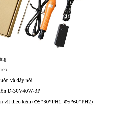
ựng
treo
uồn và dây nối
uồn D-30V40W-3P
n vít theo kèm (Φ5*60*PH1, Φ5*60*PH2)