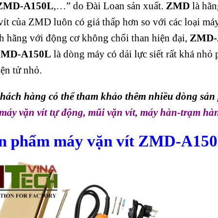
n ZMD-A150L
,…” do Đài Loan sản xuất.
ZMD
là hãn
ít của ZMD luôn có giá thấp hơn so với các loại máy
h hãng với động cơ không chổi than hiện đại,
ZMD-
 ZMD-A150L
là dòng máy có dải lực siết rất khá nhỏ 
iện tử nhỏ.
hách hàng có thể tham khảo thêm nhiều dòng sản
máy vặn vít tự động
,
mũi vặn vít
,
máy hàn-trạm hà
n phẩm máy vặn vít ZMD-A150