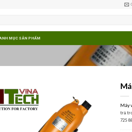
ANH MỤC SẢN PHẨM
Má
Add to
wishlist
Máy v
trả tr
725 88