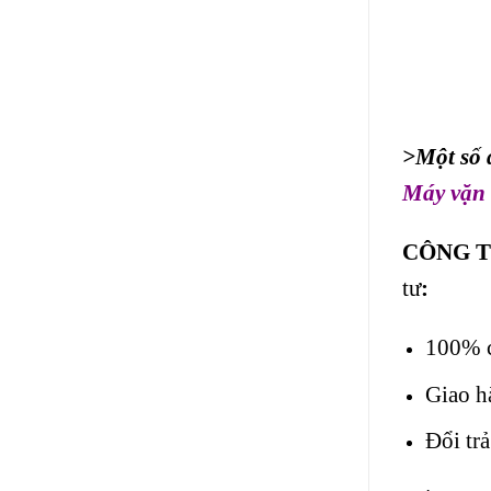
>Một số 
Máy vặn
CÔNG T
tư
:
100% c
Giao h
Đổi tr