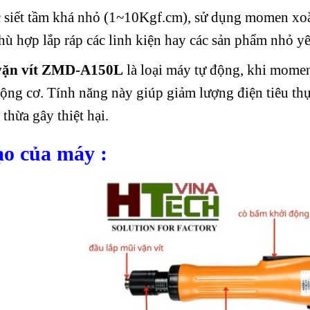
c siết tầm khá nhỏ (1~10Kgf.cm), sử dụng momen xoắn
ù hợp lắp ráp các linh kiện hay các sản phẩm nhỏ yê
vặn vít ZMD-A150L
là loại máy tự động, khi momen 
ộng cơ. Tính năng này giúp giảm lượng điện tiêu thụ
 thừa gây thiệt hại.
ạo của máy :