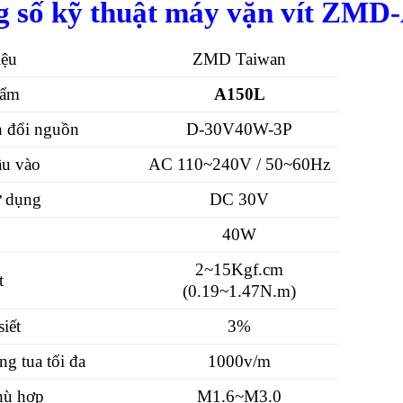
 số kỹ thuật máy vặn vít ZMD
iệu
ZMD Taiwan
hẩm
A150L
 đổi nguồn
D-30V40W-3P
ầu vào
AC 110~240V / 50~60Hz
ử dụng
DC 30V
40W
2~15Kgf.cm
t
(0.19~1.47N.m)
siết
3%
g tua tối đa
1000v/m
phù hợp
M1.6~M3.0