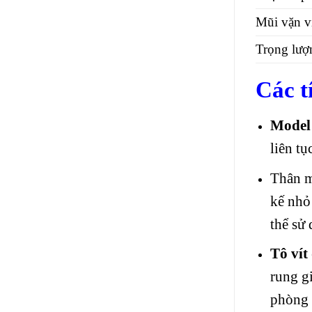
Mũi vặn v
Trọng lượ
Các t
Mode
liên t
Thân m
kế nhỏ
thể sử 
Tô ví
rung g
phòng 