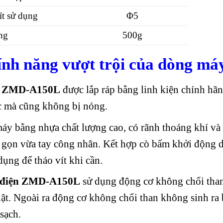
ít sử dụng
Φ5
ng
500g
ính năng vượt trội của dòng máy
l ZMD-A150L
được lắp ráp bằng linh kiện chính hãn
ục mà cũng không bị nóng.
áy bằng nhựa chất lượng cao, có rãnh thoáng khí và t
 gọn vừa tay công nhân. Kết hợp cò bấm khởi động d
dụng để tháo vít khi cần.
t điện ZMD-A150L
sử dụng động cơ không chổi than,
iật. Ngoài ra động cơ không chổi than không sinh ra 
sạch.