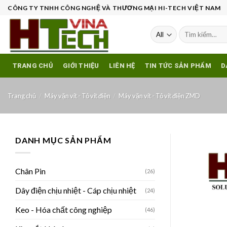
Skip
CÔNG TY TNHH CÔNG NGHỆ VÀ THƯƠNG MẠI HI-TECH VIỆT NAM
to
content
Tìm
kiếm:
TRANG CHỦ
GIỚI THIỆU
LIÊN HỆ
TIN TỨC SẢN PHẨM
D
Trang chủ
/
Máy vặn vít - Tô vít điện
/
Máy vặn vít - Tô vít điện ZMD
DANH MỤC SẢN PHẨM
Chân Pin
(26)
Dây điện chịu nhiệt - Cáp chịu nhiệt
(24)
Keo - Hóa chất công nghiệp
(46)