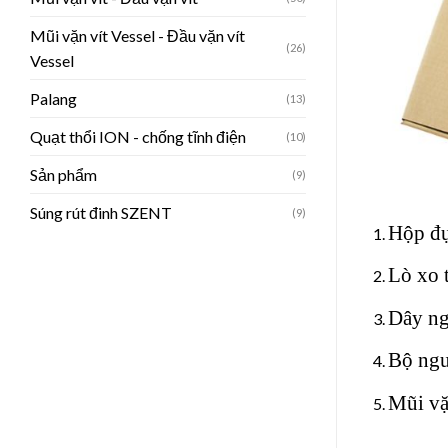
Mũi vặn vít Vessel - Đầu vặn vít
(26)
Vessel
Palang
(13)
Quạt thổi ION - chống tĩnh điện
(10)
Sản phẩm
(9)
Súng rút đinh SZENT
(9)
Hộp đ
Lò xo 
Dây ng
Bộ ng
Mũi vặ