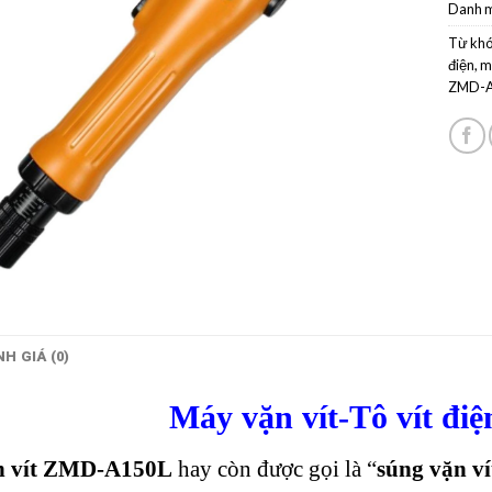
Danh 
Từ khó
điện
,
m
ZMD-A
H GIÁ (0)
Máy vặn vít-Tô vít đ
n vít ZMD-A150L
hay còn được gọi là “
súng vặn 