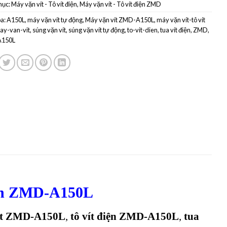
mục:
Máy vặn vít - Tô vít điện
,
Máy vặn vít - Tô vít điện ZMD
a:
A150L
,
máy vặn vít tự động
,
Máy vặn vít ZMD-A150L
,
máy vặn vít-tô vít
ay-van-vit
,
súng vặn vít
,
súng vặn vít tự động
,
to-vit-dien
,
tua vít điện
,
ZMD
,
150L
iện ZMD-A150L
vít ZMD-A150L
,
tô vít điện ZMD-A150L
,
tua