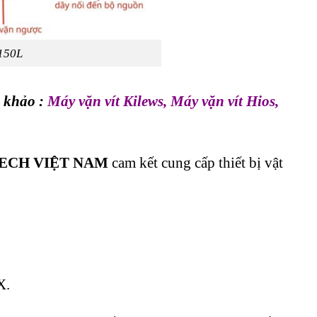
150L
m khảo :
Máy vặn vít Kilews
,
Máy vặn vít Hios
,
ECH VIỆT NAM
cam kết cung cấp thiết bị vật
X.