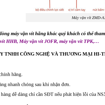
Máy vặn vít ZMD-A
dòng máy vặn vít hãng khác quý khách có thể tha
 vít HHB
,
Máy vặn vít JOFR
,
máy vặn vít TPK
,…
Y TNHH CÔNG NGHỆ VÀ THƯƠNG MẠI HI-T
hính hãng.
àng nhanh chóng sau khi nhận đơn.
ả hàng dễ dàng chỉ cần SĐT nếu phát hiện lỗi của NS