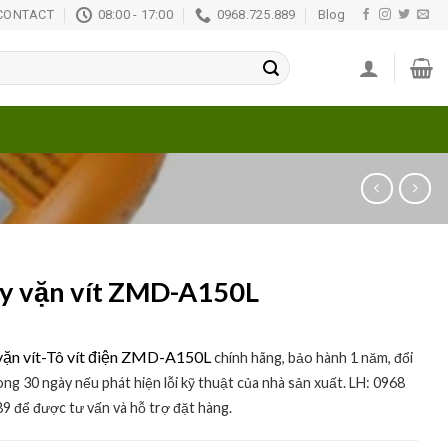
CONTACT
08:00 - 17:00
0968.725.889
Blog
y vặn vít ZMD-A150L
ặn vít-Tô vít điện ZMD-A150L
chính hãng, bảo hành 1 năm, đổi
ong 30 ngày nếu phát hiện lỗi kỹ thuật của nhà sản xuất. LH:
0968
9 để được tư vấn và hỗ trợ đặt hàng.