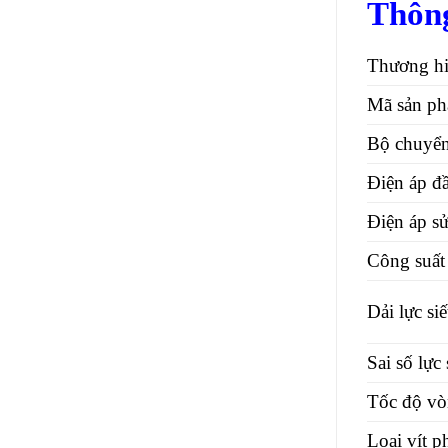
Thông
Thương h
Mã sản p
Bộ chuyển
Điện áp đ
Điện áp s
Công suất
Dải lực siế
Sai số lực 
Tốc độ vòn
Loại vít 