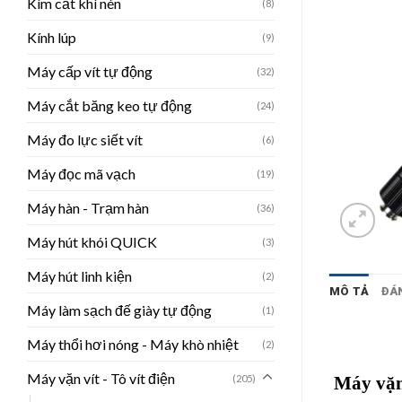
Kìm cắt khí nén
(8)
Kính lúp
(9)
Máy cấp vít tự động
(32)
Máy cắt băng keo tự động
(24)
Máy đo lực siết vít
(6)
Máy đọc mã vạch
(19)
Máy hàn - Trạm hàn
(36)
Máy hút khói QUICK
(3)
Máy hút linh kiện
(2)
MÔ TẢ
ĐÁN
Máy làm sạch đế giày tự động
(1)
Máy thổi hơi nóng - Máy khò nhiệt
(2)
Máy vặn vít - Tô vít điện
(205)
Máy vặ