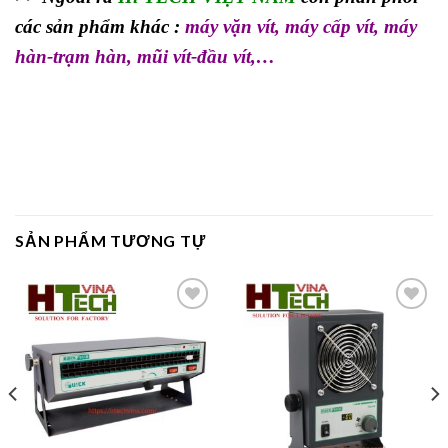
các sản phẩm khác :
máy vặn vít
,
máy cấp vít
,
máy
hàn-trạm hàn
,
mũi vít-đầu vít
,…
SẢN PHẨM TƯƠNG TỰ
Add to
Add to
wishlist
wishlist