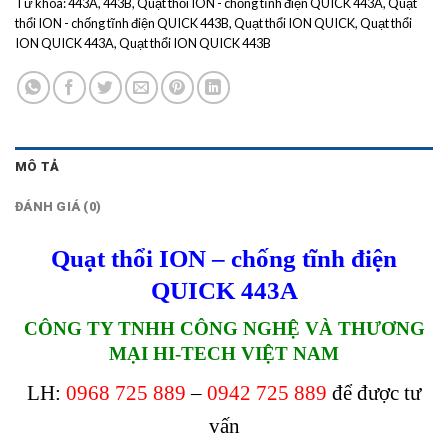
Từ khóa:
443A
,
443B
,
Quạt thổi ION - chống tĩnh điện QUICK 443A
,
Quạt
thổi ION - chống tĩnh điện QUICK 443B
,
Quạt thổi ION QUICK
,
Quạt thổi
ION QUICK 443A
,
Quạt thổi ION QUICK 443B
MÔ TẢ
ĐÁNH GIÁ (0)
Quạt thổi ION – chống tĩnh điện
QUICK 443A
CÔNG TY TNHH CÔNG NGHỆ VÀ THƯƠNG
MẠI HI-TECH VIỆT NAM
LH:
0968 725 889
–
0942 725 889
để được tư
vấn