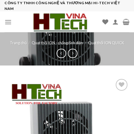
Skip
CÔNG TY TNHH CÔNG NGHỆ VÀ THƯƠNG MẠI HI-TECH VIỆT
NAM
to
content
Trang chủ
/
Quạt thổi ION - chống tĩnh điện
/
Quạt thổi ION QUICK
Add to
wishlist