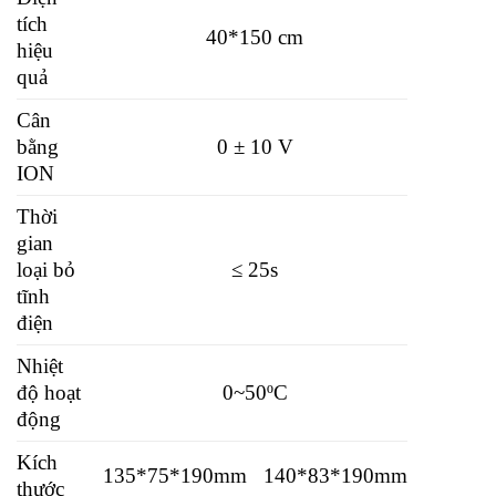
tích
40*150 cm
hiệu
quả
Cân
bằng
0 ± 10 V
ION
Thời
gian
loại bỏ
≤ 25s
tĩnh
điện
Nhiệt
độ hoạt
0~50ºC
động
Kích
135*75*190mm
140*83*190mm
thước