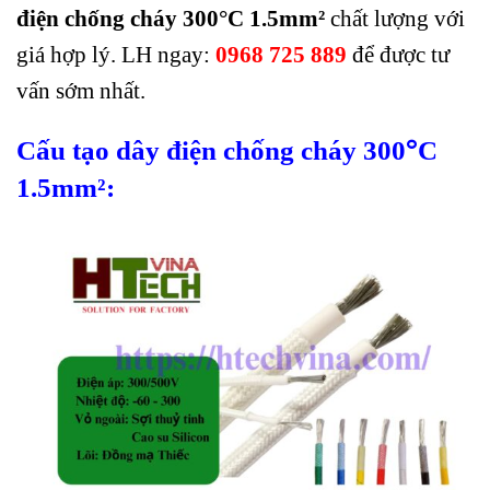
điện chống cháy 300
°C 1.5mm²
chất lượng với
giá hợp lý. LH ngay:
0968 725 889
để được tư
vấn sớm nhất
.
°
Cấu tạo d
ây điện chống cháy 300
C
1.5mm²: