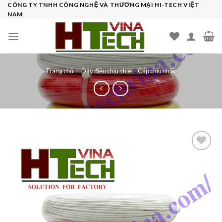
Skip
CÔNG TY TNHH CÔNG NGHỆ VÀ THƯƠNG MẠI HI-TECH VIỆT
NAM
to
content
Trang chủ
/
Dây điện chịu nhiệt - Cáp chịu nhiệt
Add to
wishlist