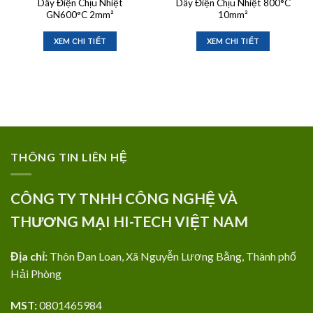
Dây Điện Chịu Nhiệt
Dây Điện Chịu Nhiệt 800°C
GN600°C 2mm²
10mm²
XEM CHI TIẾT
XEM CHI TIẾT
THÔNG TIN LIÊN HỆ
CÔNG TY TNHH CÔNG NGHỆ VÀ
THƯƠNG MẠI HI-TECH VIỆT NAM
Địa chỉ:
Thôn Đan Loan, Xã Nguyễn Lương Bằng, Thành phố
Hải Phòng
MST:
0801465984