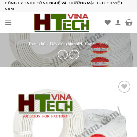
Skip
CÔNG TY TNHH CÔNG NGHỆ VÀ THƯƠNG MẠI HI-TECH VIỆT
NAM
to
content
Trang chủ
/
Dây điện chịu nhiệt - Cáp chịu nhiệt
Add to
wishlist