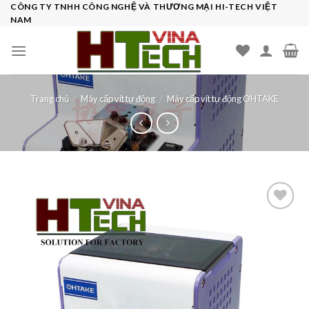
Skip
CÔNG TY TNHH CÔNG NGHỆ VÀ THƯƠNG MẠI HI-TECH VIỆT
NAM
to
content
Trang chủ
/
Máy cấp vít tự động
/
Máy cấp vít tự động OHTAKE
Add to
wishlist