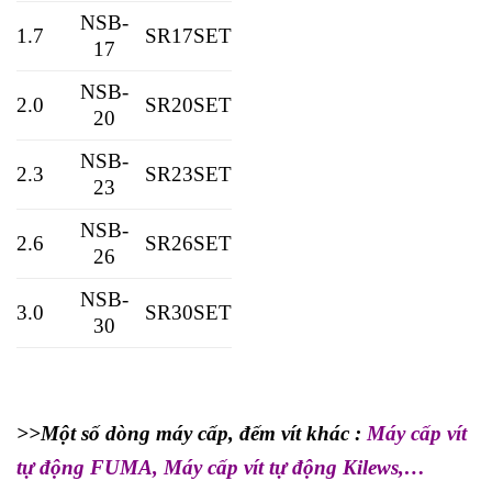
NSB-
1.7
SR17SET
17
NSB-
2.0
SR20SET
20
NSB-
2.3
SR23SET
23
NSB-
2.6
SR26SET
26
NSB-
3.0
SR30SET
30
>>Một số dòng máy cấp, đếm vít khác :
Máy cấp vít
tự động FUMA
,
Máy cấp vít tự động Kilews
,…