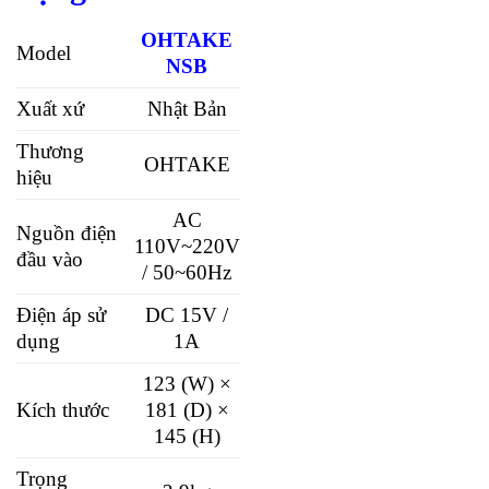
OHTAKE
Model
NSB
Xuất xứ
Nhật Bản
Thương
OHTAKE
hiệu
AC
Nguồn điện
110V~220V
đầu vào
/ 50~60Hz
Điện áp sử
DC 15V /
dụng
1A
123 (W) ×
Kích thước
181 (D) ×
145 (H)
Trọng