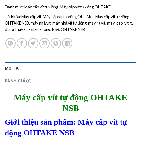
Danh mục:
Máy cấp vít tự động
,
Máy cấp vít tự động OHTAKE
Từ khóa:
Máy cấp vít
,
Máy cấp vít tự động OHTAKE
,
Máy cấp vít tự động
OHTAKE NSB
,
máy nhả vít
,
máy nhả vít tự động
,
máy ra vít
,
may-cap-vit-tu-
dong
,
may-ra-vit-tu-dong
,
NSB
,
OHTAKE NSB
MÔ TẢ
ĐÁNH GIÁ (0)
Máy cấp vít tự động OHTAKE
NSB
Giới thiệu sản phẩm
:
Máy cấp vít tự
động OHTAKE NSB