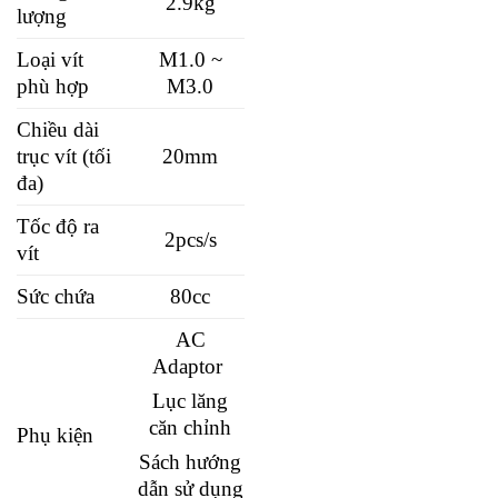
2.9kg
lượng
Loại vít
M1.0 ~
phù hợp
M3.0
Chiều dài
trục vít (tối
20mm
đa)
Tốc độ ra
2pcs/s
vít
Sức chứa
80cc
AC
Adaptor
Lục lăng
căn chỉnh
Phụ kiện
Sách hướng
dẫn sử dụng