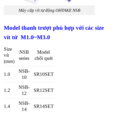
Máy cấp vít tự động OHTAKE NSB
Model thanh trượt phù hợp với các size
vít từ M1.0~M3.0
Size
NSB
Model
vít
series
chổi quét
(mm)
NSB-
1.0
SR10SET
10
NSB-
1.2
SR12SET
12
NSB-
1.4
SR14SET
14