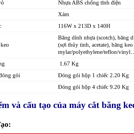
vỏ
Nhựa ABS chống tĩnh điện
Xám
c
116W x 213D x 140H
Băng dính nhựa (scotch), băng d
 keo
(sợi thủy tinh, acetate), băng ke
mylar/polyethylene/teflon/vinyl
ợng
1.67 Kg
đóng gói
Đóng gói hộp 1 chiếc 2.20 Kg
Đóng gói hộp 4 chiếc 9.20 Kg
ểm và c
ấu tạo
của máy cắt băng k
ạo: