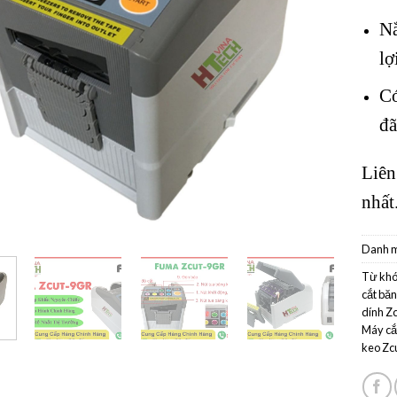
Nắ
lợ
Có
đã
Liên
nhất
Danh 
Từ khó
cắt bă
dính Z
Máy cắ
keo Zc