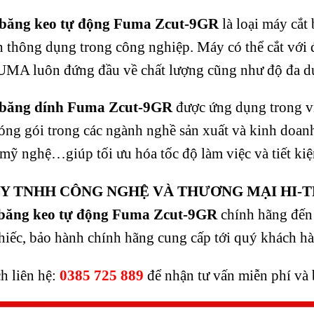
 băng keo tự động Fuma Zcut-9GR
là loại máy cắt 
h thông dụng trong công nghiệp. Máy có thể cắt với
FUMA luôn đứng đầu về chất lượng cũng như độ đa d
 băng dính
Fuma Zcut-9GR
được ứng dụng trong vi
óng gói trong các ngành nghề sản xuất và kinh doanh 
mỹ nghệ…giúp tối ưu hóa tốc độ làm việc và tiết ki
Y TNHH CÔNG NGHỆ VÀ THƯƠNG MẠI HI-T
 băng keo tự động Fuma Zcut-9GR
chính hãng đến
iếc, bảo hành chính hãng cung cấp tới quý khách h
 liên hệ:
0385 725 889
để nhận tư vấn miễn phí và 