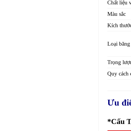
Chất liệu 
Màu sắc
Kích thướ
Loại băng
Trọng lư
Quy cách 
Ưu đi
*Cấu T