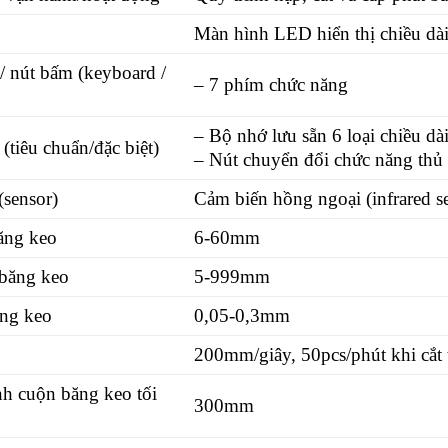
Màn hình LED hiển thị chiều dài
/ nút bấm (keyboard /
– 7 phím chức năng
– Bộ nhớ lưu sẵn 6 loại chiều dà
(tiêu chuẩn/đặc biệt)
– Nút chuyển đổi chức năng thủ
(sensor)
Cảm biến hồng ngoại (infrared s
ăng keo
6-60mm
 băng keo
5-999mm
ng keo
0,05-0,3mm
200mm/giây, 50pcs/phút khi cắt
h cuộn băng keo tối
300mm