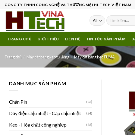
Skip
CÔNG TY TNHH CÔNG NGHỆ VÀ THƯƠNG MẠI HI-TECH VIỆT NAM
to
content
Tìm
kiếm:
TRANG CHỦ
GIỚI THIỆU
LIÊN HỆ
TIN TỨC SẢN PHẨM
D
Trang chủ
/
Máy cắt băng keo tự động
/
Máy cắt băng keo FUMA
DANH MỤC SẢN PHẨM
Chân Pin
(26)
Dây điện chịu nhiệt - Cáp chịu nhiệt
(24)
Keo - Hóa chất công nghiệp
(46)