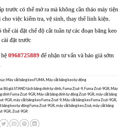
p trước có thể mở ra mà không cần tháo máy tiện
i cho việc kiểm tra, vệ sinh, thay thế linh kiện.
 thể cài đặt chế độ cắt tuần tự các đoạn băng keo
 cài đặt trước
 hệ
0968725889
để nhận tư vấn và báo giá sớm
.
mục:
Máy cắt băng keo FUMA
,
Máy cắt băng keo tự động
a:
Bộ giá STAND tách băng dính tự dính
,
Fuma Zcut-9
,
Fuma Zcut-9GR
,
Máy
ng dính Fuma Zcut-9GR
,
Máy cắt băng dính tự động Zcut-9GR
,
máy cắt băng
cut-9GR
,
máy cắt băng keo Fuma Zcut-9
,
Máy cắt băng keo Fuma Zcut-9GR
,
t băng keo tự động Fuma Zcut-9GR
,
máy cắt băng keo Zcut
,
máy cắt băng
ut-9GR
,
Zcut-9GR