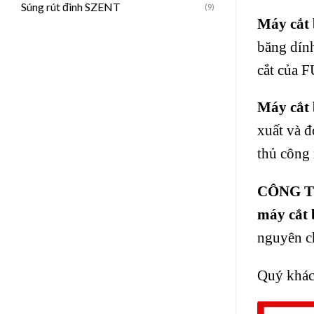
Súng rút đinh SZENT
(9)
Máy cắt
băng dín
cắt của 
Máy cắt
xuất và đ
thủ công 
CÔNG T
máy cắt
nguyên ch
Quý khách