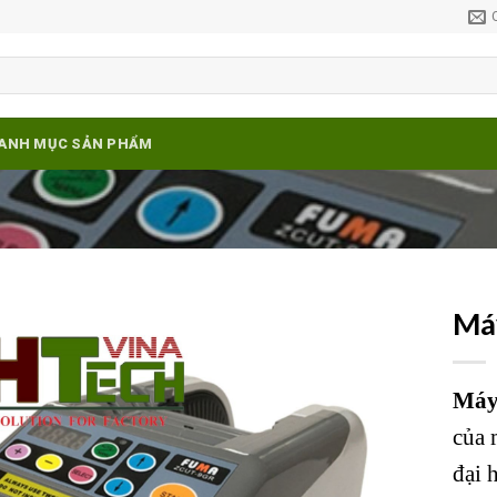
ANH MỤC SẢN PHẨM
Má
Add to
wishlist
Máy
của 
đại 