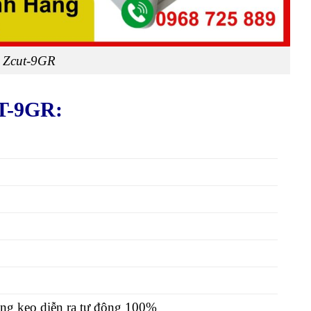
 Zcut-9GR
T-9GR:
băng keo diễn ra tự động 100%