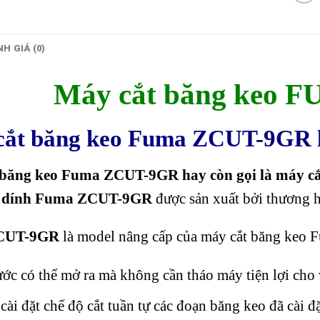
H GIÁ (0)
Máy cắt băng keo 
cắt băng keo Fuma ZCUT-9GR l
 băng keo Fuma ZCUT-9GR hay còn gọi là máy c
g dính Fuma ZCUT-9GR
được sản xuất bởi thương 
CUT-9GR
là model nâng cấp của máy cắt băng keo Fu
ớc có thể mở ra mà không cần tháo máy tiện lợi cho vi
cài đặt chế độ cắt tuần tự các đoạn băng keo đã cài đặ