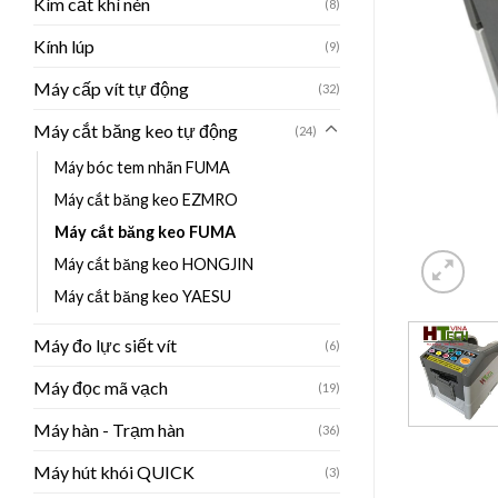
Kìm cắt khí nén
(8)
Kính lúp
(9)
Máy cấp vít tự động
(32)
Máy cắt băng keo tự động
(24)
Máy bóc tem nhãn FUMA
Máy cắt băng keo EZMRO
Máy cắt băng keo FUMA
Máy cắt băng keo HONGJIN
Máy cắt băng keo YAESU
Máy đo lực siết vít
(6)
Máy đọc mã vạch
(19)
Máy hàn - Trạm hàn
(36)
Máy hút khói QUICK
(3)