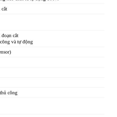
 cắt
i đoạn cắt
 công và tự động
ensor)
 thủ công