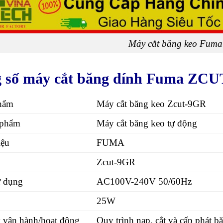
Máy cắt băng keo Fuma
 số máy cắt băng dính Fuma ZCU
hẩm
Máy cắt băng keo
Zcut-9GR
 phẩm
Máy cắt băng keo tự động
iệu
FUMA
Zcut-9GR
ử dụng
AC100V-240V 50/60Hz
25W
 vận hành/hoạt động
Quy trình nạp, cắt và cấp phát 