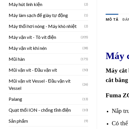
Máy hút linh kiện
(2)
Máy làm sạch đế giày tự động
(1)
MÔ TẢ
ĐÁN
Máy thổi hơi nóng - Máy khò nhiệt
(2)
Máy vặn vít - Tô vít điện
(205)
Máy vặn vít khí nén
(38)
Máy 
Mũi hàn
(175)
Máy cắt
Mũi vặn vít - Đầu vặn vít
(50)
cắt băn
Mũi vặn vít Vessel - Đầu vặn vít
(26)
Vessel
Fuma Z
Palang
(13)
Quạt thổi ION - chống tĩnh điện
Nắp trư
(10)
Sản phẩm
(9)
Có thể 