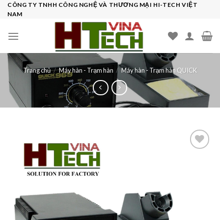
Skip
CÔNG TY TNHH CÔNG NGHỆ VÀ THƯƠNG MẠI HI-TECH VIỆT
NAM
to
content
Trang chủ
/
Máy hàn - Trạm hàn
/
Máy hàn - Trạm hàn QUICK
Add to
wishlist