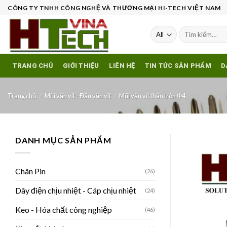
Skip
CÔNG TY TNHH CÔNG NGHỆ VÀ THƯƠNG MẠI HI-TECH VIỆT NAM
to
content
Tìm
kiếm:
TRANG CHỦ
GIỚI THIỆU
LIÊN HỆ
TIN TỨC SẢN PHẨM
D
Trang chủ
/
Mũi vặn vít - Đầu vặn vít
/
Mũi vặn vít thân tròn Φ4
DANH MỤC SẢN PHẨM
Chân Pin
(26)
Dây điện chịu nhiệt - Cáp chịu nhiệt
(24)
Keo - Hóa chất công nghiệp
(46)