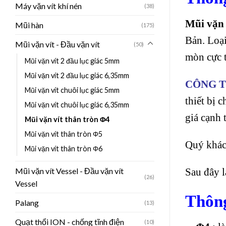
Máy vặn vít khí nén
(38)
Mũi vặn 
Mũi hàn
(175)
Bản. Loạ
Mũi vặn vít - Đầu vặn vít
(50)
mòn cực t
Mũi vặn vít 2 đầu lục giác 5mm
Mũi vặn vít 2 đầu lục giác 6,35mm
CÔNG T
Mũi vặn vít chuôi lục giác 5mm
thiết bị 
Mũi vặn vít chuôi lục giác 6,35mm
giá cạnh 
Mũi vặn vít thân tròn Φ4
Mũi vặn vít thân tròn Φ5
Quý khách
Mũi vặn vít thân tròn Φ6
Sau đây l
Mũi vặn vít Vessel - Đầu vặn vít
(26)
Vessel
Thông
Palang
(13)
Quạt thổi ION - chống tĩnh điện
(10)