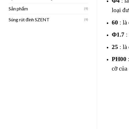
Φ4
: l
Sản phẩm
(9)
loại đ
Súng rút đinh SZENT
(9)
60
: là
Φ1.7
:
25
: là
PH00
:
cỡ của