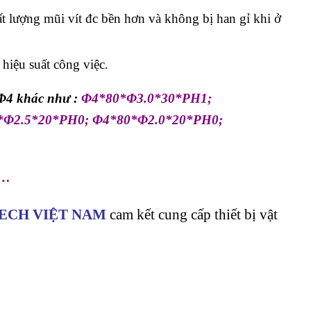
lượng mũi vít đc bền hơn và không bị han gỉ khi ở
 hiệu suất công việc.
Φ4 khác như :
Φ4*80*Φ3.0*30*PH1;
*Φ2.5*20*PH0; Φ4*80*Φ2.0*20*PH0;
,…
ECH VIỆT NAM
cam kết cung cấp thiết bị vật