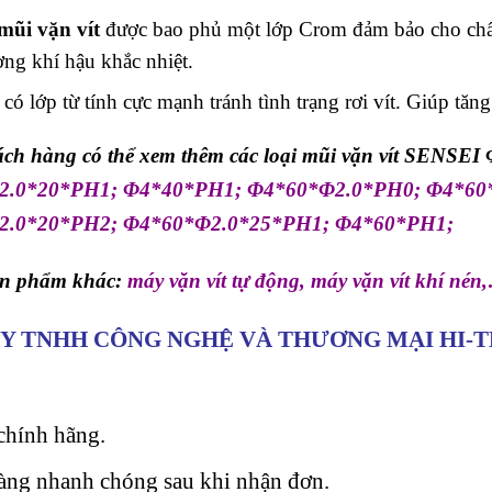
mũi vặn vít
được bao phủ một lớp Crom đảm bảo cho chất 
ờng khí hậu khắc nhiệt.
có lớp từ tính cực mạnh tránh tình trạng rơi vít. Giúp tăng
ch hàng có thể xem thêm các loại mũi vặn vít SENSEI 
2.0*20*PH1; Φ4*40*PH1; Φ4*60*Φ2.0*PH0; Φ4*60
2.0*20*PH2; Φ4*60*Φ2.0*25*PH1; Φ4*60*PH1
;
ản phẩm khác:
máy vặn vít tự động
,
máy vặn vít khí nén
Y TNHH CÔNG NGHỆ VÀ THƯƠNG MẠI HI-T
hính hãng.
àng nhanh chóng sau khi nhận đơn.