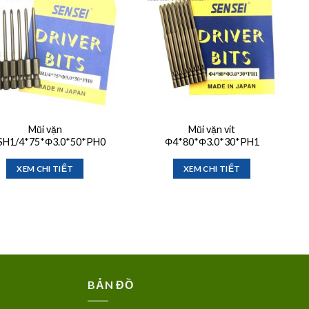
wishlist
wishlist
Mũi vặn
Mũi vặn vít
 SH1/4*75*Φ3.0*50*PH0
Φ4*80*Φ3.0*30*PH1
XEM CHI TIẾT
XEM CHI TIẾT
BẢN ĐỒ