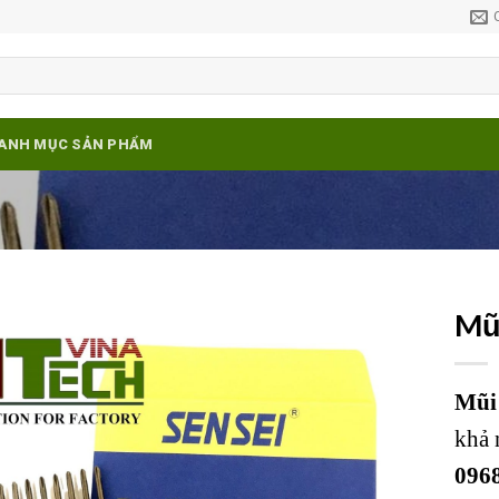
ANH MỤC SẢN PHẨM
Mũ
Add to
wishlist
Mũi
khả 
0968