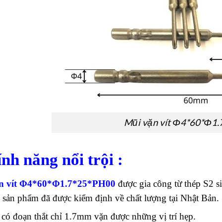
Mũi vặn vít Φ4*60*Φ1
ính năng nổi trội :
n vít Φ4*60*Φ1.7*25*PH00
được gia công từ thép S2 s
, sản phẩm đã được kiểm định về chất lượng tại Nhật Bản.
có đoạn thắt chỉ 1.7mm vặn được những vị trí hẹp.