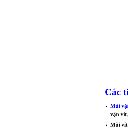
Các t
Mũi vặ
vặn vít
Mũi vít