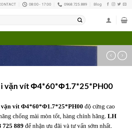
CONTACT
08:00 - 17:00
0968.725.889
Blog
i vặn vít Φ4*60*Φ1.7*25*PH00
 vặn vít Φ4*60*Φ1.7*25*PH00
độ cứng cao
năng chống mài mòn tốt, hàng chính hãng.
LH
 725 889
để nhận ưu đãi và tư vấn sớm nhất.