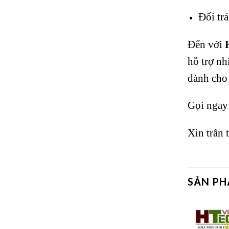
Đổi tr
Đến với
hỗ trợ nh
dành cho
Gọi ngay
Xin trân
SẢN P
Add to
Add to