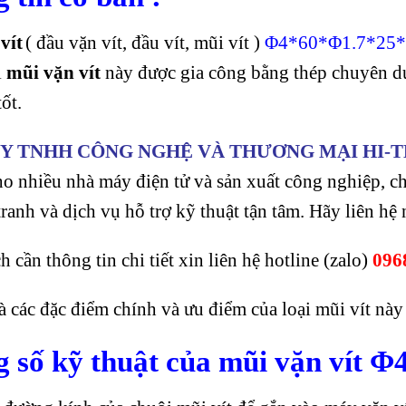
vít
( đầu vặn vít, đầu vít, mũi vít )
Φ4*60*Φ1.7*25
i
mũi vặn vít
này được gia công bằng thép chuyên d
ốt.
Y TNHH CÔNG NGHỆ VÀ THƯƠNG MẠI HI-T
cho nhiều nhà máy điện tử và sản xuất công nghiệp, 
tranh và dịch vụ hỗ trợ kỹ thuật tận tâm. Hãy liên h
 cần thông tin chi tiết xin liên hệ hotline (zalo)
0968
à các đặc điểm chính và ưu điểm của loại mũi vít này 
 số kỹ thuật của mũi vặn vít 