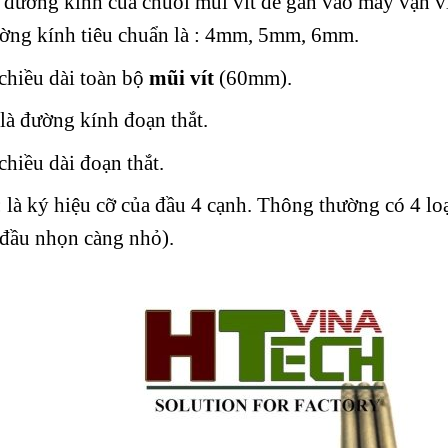
à đường kính của chuôi mũi vít để gắn vào máy vặn v
ường kính tiêu chuẩn là : 4mm, 5mm, 6mm.
 chiều dài toàn bộ
mũi vít
(60mm).
 là đường kính đoạn thắt.
 chiều dài đoạn thắt.
 là ký hiệu cỡ của đầu 4 cạnh. Thông thường có 4 l
 đầu nhọn càng nhỏ).