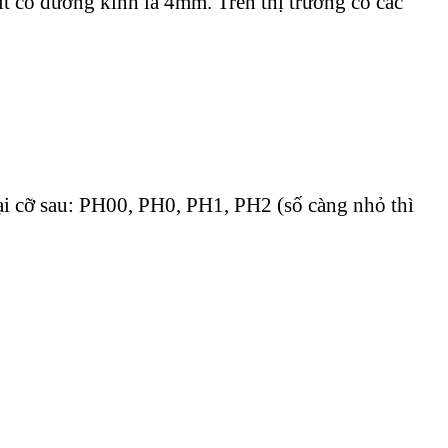
ít có đường kính là 4mm. Trên thị trường có các
oại cỡ sau: PH00, PH0, PH1, PH2 (số càng nhỏ thì