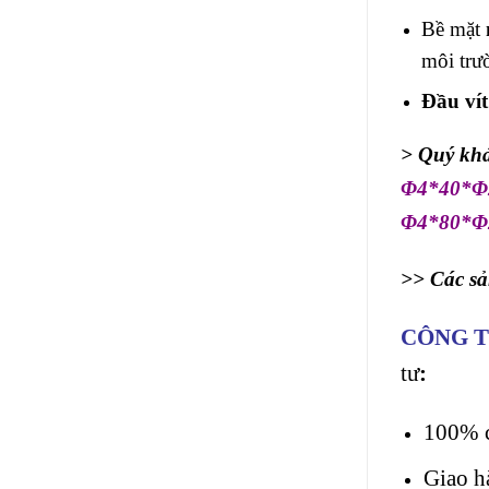
Bề mặt
môi trư
Đầu vít
> Quý khá
Φ4*40*Φ
Φ4*80*Φ
>> Các s
CÔNG T
tư
:
100% c
Giao h