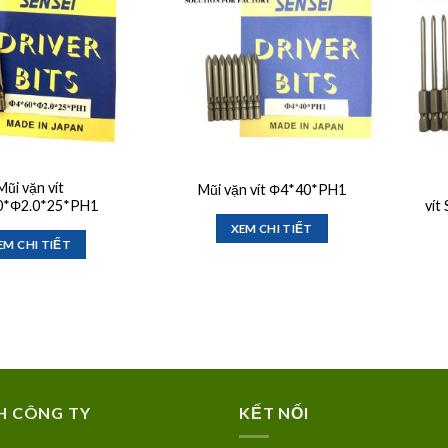
wishlist
wishlist
Mũi vặn vít
Mũi vặn vít Φ4*40*PH1
0*Φ2.0*25*PH1
vít
XEM CHI TIẾT
EM CHI TIẾT
H CÔNG TY
KẾT NỐI