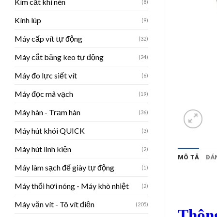
Kìm cắt khí nén
(8)
Kính lúp
(9)
Máy cấp vít tự động
(32)
Máy cắt băng keo tự động
(24)
Máy đo lực siết vít
(6)
Máy đọc mã vạch
(19)
Máy hàn - Trạm hàn
(36)
Máy hút khói QUICK
(3)
Máy hút linh kiện
(2)
MÔ TẢ
ĐÁN
Máy làm sạch đế giày tự động
(1)
Máy thổi hơi nóng - Máy khò nhiệt
(2)
Máy vặn vít - Tô vít điện
(205)
Thông