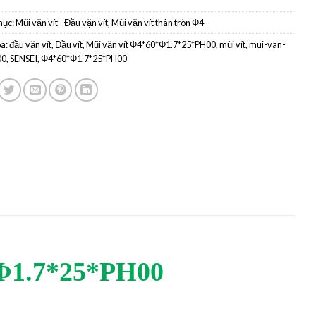
mục:
Mũi vặn vít - Đầu vặn vít
,
Mũi vặn vít thân tròn Φ4
a:
đầu vặn vít
,
Đầu vít
,
Mũi vặn vít Φ4*60*Φ1.7*25*PH00
,
mũi vít
,
mui-van-
00
,
SENSEI
,
Φ4*60*Φ1.7*25*PH00
1.7*25*PH00