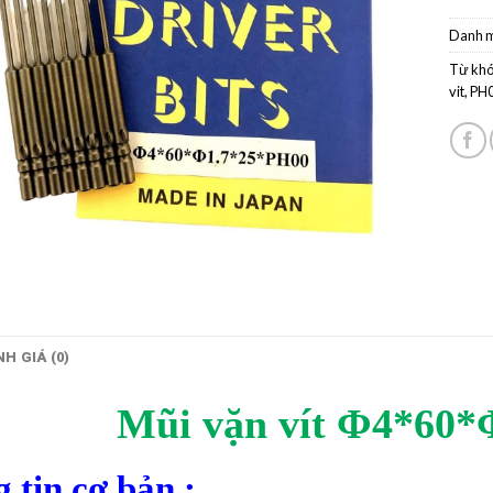
Danh 
Từ khó
vit
,
PH
H GIÁ (0)
Mũi vặn vít
Φ4*60*Φ
 tin cơ bản :