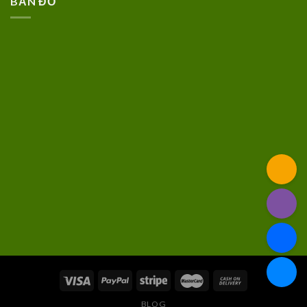
BẢN ĐỒ
BLOG