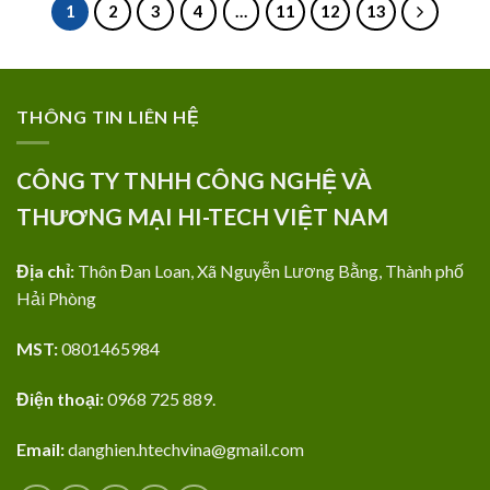
1
2
3
4
…
11
12
13
THÔNG TIN LIÊN HỆ
CÔNG TY TNHH CÔNG NGHỆ VÀ
THƯƠNG MẠI HI-TECH VIỆT NAM
Địa chỉ:
Thôn Đan Loan, Xã Nguyễn Lương Bằng, Thành phố
Hải Phòng
MST:
0801465984
Điện thoại:
0968 725 889.
Email:
danghien.htechvina@gmail.com