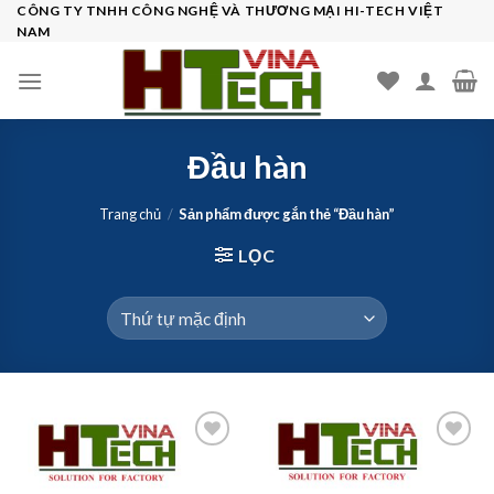
Skip
CÔNG TY TNHH CÔNG NGHỆ VÀ THƯƠNG MẠI HI-TECH VIỆT
NAM
to
content
Đầu hàn
Trang chủ
/
Sản phẩm được gắn thẻ “Đầu hàn”
LỌC
Add to
Add to
wishlist
wishlist